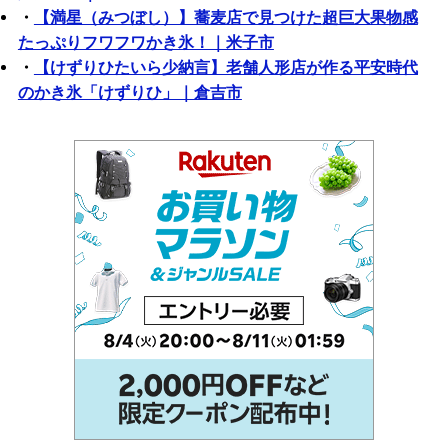
・
【満星（みつぼし）】蕎麦店で見つけた超巨大果物感
たっぷりフワフワかき氷！｜米子市
・
【けずりひたいら少納言】老舗人形店が作る平安時代
のかき氷「けずりひ」｜倉吉市