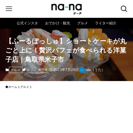
公式インスタ
おでかけ・観光
グルメ
ライター紹介
【ふーるぽっしゅ】ショートケーキが丸
ごと上に！贅沢パフェが食べられる洋菓
子店｜鳥取県米子市
2023年7月26日
uta（うた）
カフェ
米子市
グルメ
ホーム
グルメ