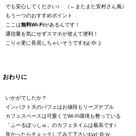
でも安心してください♪ （←またまた安村さん風）
もう一つのおすすめポイント
ここは
無料Wi-Fi
があるんです！
通信量を気にせずスマホが使えて便利！
こりゃ更に長居しちゃいそうですね(·Θ·;)
おわりに
いかがでしたか？
インパクト大のパフェはお値段もリーズナブル
カフェスペースは可愛くてWi-Fi環境も整っている
「ふーるぽっしゅ」のカフェタイムは最高です♪
良かったらチェックしてみて下さいねv(·Θ·)v