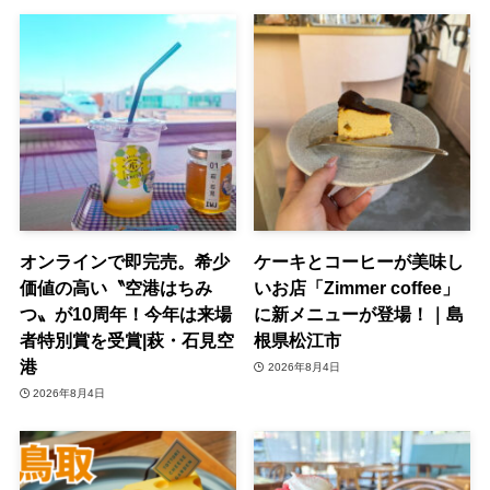
オンラインで即完売。希少
ケーキとコーヒーが美味し
価値の高い〝空港はちみ
いお店「Zimmer coffee」
つ〟が10周年！今年は来場
に新メニューが登場！｜島
者特別賞を受賞|萩・石見空
根県松江市
港
2026年8月4日
2026年8月4日