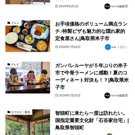
2026年8月1日
na-na編集部
お手頃価格のボリューム満点ラン
グルメ
チ♪特製ピザも魅力的な隠れ家的
定食屋さん|鳥取県米子市
2026年7月26日
uta（うた）
ガンバレルーヤが５年ぶりの米子
テレビ
市で牛骨ラーメンに感動！夏のコ
ーディネート対決も！？|鳥取県米
子市
2026年7月25日
na-na編集部
智頭町に来たら一度は訪れたい。
おでかけ・観光
国指定重要文化財「石谷家住宅」|
鳥取県智頭町