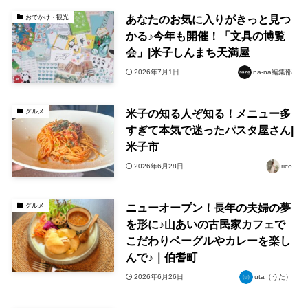
あなたのお気に入りがきっと見つ
おでかけ・観光
かる♪今年も開催！「文具の博覧
会」|米子しんまち天満屋
2026年7月1日
na-na編集部
米子の知る人ぞ知る！メニュー多
グルメ
すぎて本気で迷ったパスタ屋さん|
米子市
2026年6月28日
rico
ニューオープン！長年の夫婦の夢
グルメ
を形に♪山あいの古民家カフェで
こだわりベーグルやカレーを楽し
んで♪｜伯耆町
2026年6月26日
uta（うた）