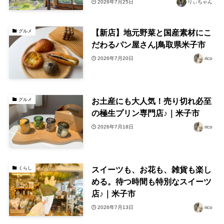
2026年7月25日
りぃちゃん
【新店】地元野菜と国産素材にこ
グルメ
だわるパン屋さん|鳥取県米子市
2026年7月20日
rico
お土産にも大人気！売り切れ必至
グルメ
の極生プリン専門店♪｜米子市
2026年7月18日
rico
⁡スイーツも、お花も、雑貨も楽し
くらし
める。待つ時間も特別なスイーツ
店♪｜米子市
2026年7月13日
rico