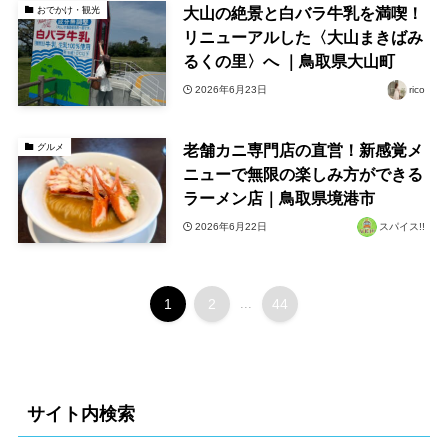
大山の絶景と白バラ牛乳を満喫！
おでかけ・観光
リニューアルした〈大山まきばみ
るくの里〉へ ｜鳥取県大山町
2026年6月23日
rico
老舗カニ専門店の直営！新感覚メ
グルメ
ニューで無限の楽しみ方ができる
ラーメン店｜鳥取県境港市
2026年6月22日
スパイス!!
1
2
...
44
サイト内検索