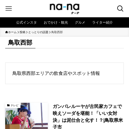
公式インスタ
おでかけ・観光
グルメ
ライター紹介
ホーム
投稿
とっとりの話題
鳥取西部
鳥取西部
鳥取県西部エリアの飲食店やスポット情報
ガンバレルーヤが古民家カフェで
テレビ
映えソーダを堪能！「いい女対
決」は泥仕合と化す！？|鳥取県米
子市