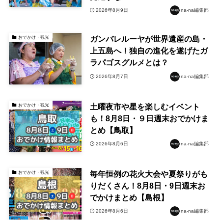
2026年8月9日
na-na編集部
ガンバレルーヤが世界遺産の島・
おでかけ・観光
上五島へ！独自の進化を遂げたガ
ラパゴスグルメとは？
2026年8月7日
na-na編集部
土曜夜市や星を楽しむイベント
おでかけ・観光
も！8月8日・９日週末おでかけま
とめ【鳥取】
2026年8月6日
na-na編集部
毎年恒例の花火大会や夏祭りがも
おでかけ・観光
りだくさん！8月8日・9日週末お
でかけまとめ【島根】
2026年8月6日
na-na編集部