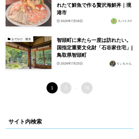
れたて鮮魚で作る贅沢海鮮丼｜境
港市
2026年7月26日
スパイス!!
智頭町に来たら一度は訪れたい。
おでかけ・観光
国指定重要文化財「石谷家住宅」|
鳥取県智頭町
2026年7月25日
りぃちゃん
1
2
...
76
サイト内検索