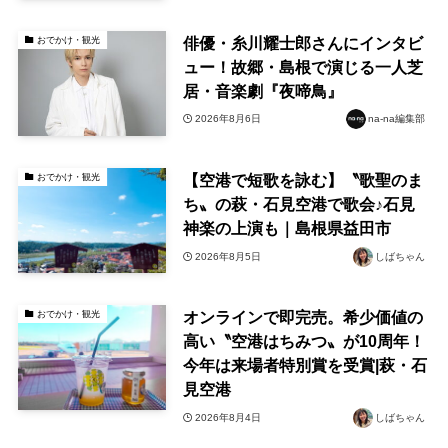
俳優・糸川耀士郎さんにインタビ
おでかけ・観光
ュー！故郷・島根で演じる一人芝
居・音楽劇『夜啼鳥』
2026年8月6日
na-na編集部
【空港で短歌を詠む】〝歌聖のま
おでかけ・観光
ち〟の萩・石見空港で歌会♪石見
神楽の上演も｜島根県益田市
2026年8月5日
しばちゃん
オンラインで即完売。希少価値の
おでかけ・観光
高い〝空港はちみつ〟が10周年！
今年は来場者特別賞を受賞|萩・石
見空港
2026年8月4日
しばちゃん