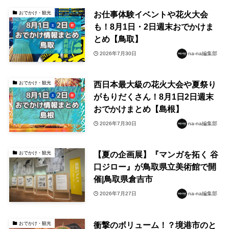
お仕事体験イベントや花火大会
おでかけ・観光
も！8月1日・2日週末おでかけま
とめ【鳥取】
2026年7月30日
na-na編集部
西日本最大級の花火大会や夏祭り
おでかけ・観光
がもりだくさん！8月1日2日週末
おでかけまとめ【島根】
2026年7月30日
na-na編集部
【夏の企画展】『マンガを拓く 谷
おでかけ・観光
口ジロー』が鳥取県立美術館で開
催|鳥取県倉吉市
2026年7月27日
na-na編集部
衝撃のボリューム！？境港市のと
おでかけ・観光