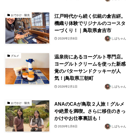
江戸時代から続く伝統の倉吉絣。
おでかけ・観光
機織り体験でリジナルのコースタ
ーづくり！｜鳥取県倉吉市
2026年2月8日
しばちゃん
温泉街にあるヨーグルト専門店。
グルメ
ヨーグルトクリームを使った新感
覚のバターサンドクッキーが人
気！|鳥取県三朝町
2026年2月1日
しばちゃん
ANAのCAが鳥取２人旅！グルメ
おでかけ・観光
や絶景を満喫。さらに移住のきっ
かけやお仕事裏話も！
2026年1月6日
しばちゃん