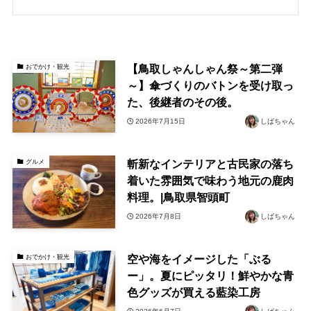
【鳥取しゃんしゃん祭～第二弾
おでかけ・観光
～】傘づくりのバトンを受け取っ
た、後継者のその後。
2026年7月15日
しばちゃん
斬新なインテリアと古民家の落ち
グルメ
着いた雰囲気で味わう地元の鹿肉
料理。|鳥取県智頭町
2026年7月8日
しばちゃん
空や海をイメージした「ぶる
おでかけ・観光
ー」。夏にピッタリ！鮮やかな青
色グッズが買える藍染工房