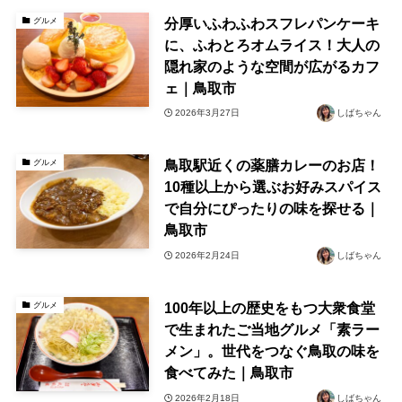
分厚いふわふわスフレパンケーキ
グルメ
に、ふわとろオムライス！大人の
隠れ家のような空間が広がるカフ
ェ｜鳥取市
2026年3月27日
しばちゃん
鳥取駅近くの薬膳カレーのお店！
グルメ
10種以上から選ぶお好みスパイス
で自分にぴったりの味を探せる｜
鳥取市
2026年2月24日
しばちゃん
100年以上の歴史をもつ大衆食堂
グルメ
で生まれたご当地グルメ「素ラー
メン」。世代をつなぐ鳥取の味を
食べてみた｜鳥取市
2026年2月18日
しばちゃん