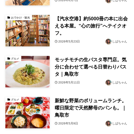
2026年6月7日
しばちゃん
【汽水空港】約5000冊の本に出会
おでかけ・観光
える本屋。“心の旅行”へテイクオ
フ。
2026年5月23日
しばちゃん
モッチモチの生パスタ専門店。気
グルメ
分に合わせて選べる日替わりパス
タ｜鳥取市
2026年5月11日
しばちゃん
新鮮な野菜のボリュームランチ。
グルメ
曜日限定で天然酵母のパンも。｜
鳥取市
2026年5月9日
しばちゃん