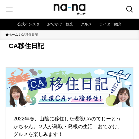
公式インスタ
おでかけ・観光
グルメ
ライター紹介
ホーム
CA移住日記
CA移住日記
2022年春、山陰に移住した現役CAのてじーとう
がちゃん。２人が鳥取・島根の生活、おでかけ、
グルメを楽しみます！