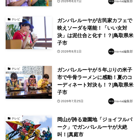
2026年8月7日
na-na編集部
ガンバレルーヤが古民家カフェで
テレビ
映えソーダを堪能！「いい女対
決」は泥仕合と化す！？|鳥取県米
子市
2026年8月1日
na-na編集部
ガンバレルーヤが５年ぶりの米子
テレビ
市で牛骨ラーメンに感動！夏のコ
ーディネート対決も！？|鳥取県米
子市
2026年7月25日
na-na編集部
岡山が誇る遊園地「ジョイフルパ
テレビ
ーク」でガンバレルーヤが大絶
叫！|真庭市