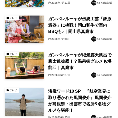
2026年7月11日
na-na編集部
ガンバレルーヤが伝統工芸「郷原
テレビ
漆器」に挑戦！岡山和牛で室内
BBQも♪｜岡山県真庭市
2026年7月5日
na-na編集部
ガンバレルーヤが絶景露天風呂で
テレビ
腹太鼓披露！？温泉街グルメも堪
能♡｜真庭市
2026年6月27日
na-na編集部
沸騰ワード10 SP 『航空業界に
テレビ
取り憑かれた風間俊介』風間俊介
が島根県・出雲市で名所&名物グ
ルメを堪能！
2026年6月25日
na-na編集部