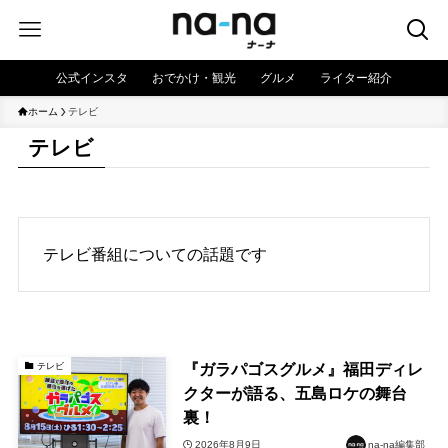
公式インスタ
おでかけ・観光
グルメ
ライター紹介
ホーム
テレビ
テレビ
テレビ番組についての話題です
『ガラパゴスグルメ』福田ディレ
テレビ
クターが語る、五島ロケの舞台
裏！
2026年8月9日
na-na編集部