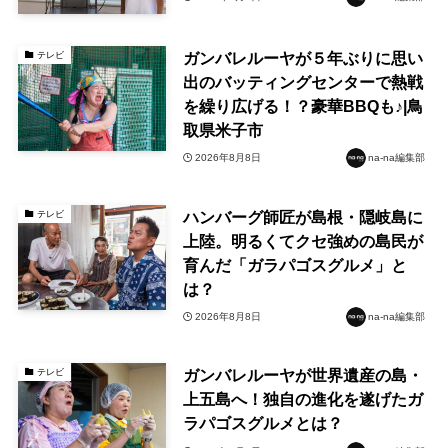
ガンバレルーヤが５年ぶりに思い
テレビ
出のバッティングセンターで熱戦
を繰り広げる！？豪華BBQも♪|鳥
取県米子市
2026年8月8日
na-na編集部
ハンバーグ師匠が島根・隠岐島に
テレビ
上陸。明るくてクセ強めの島民が
育んだ「ガラパゴスグルメ」と
は？
2026年8月8日
na-na編集部
ガンバレルーヤが世界遺産の島・
テレビ
上五島へ！独自の進化を遂げたガ
ラパゴスグルメとは？