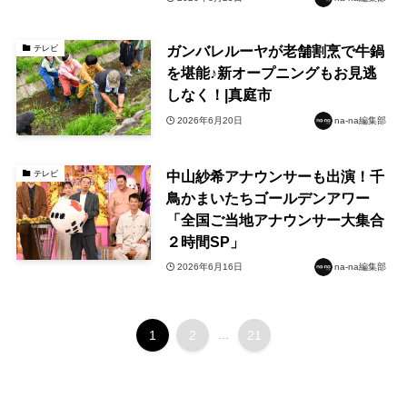
ガンバレルーヤが老舗割烹で牛鍋
テレビ
を堪能♪新オープニングもお見逃
しなく！|真庭市
2026年6月20日
na-na編集部
中山紗希アナウンサーも出演！千
テレビ
鳥かまいたちゴールデンアワー
「全国ご当地アナウンサー大集合
２時間SP」
2026年6月16日
na-na編集部
1
2
...
21