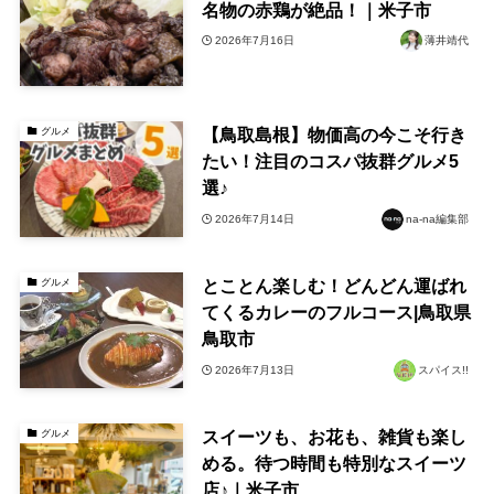
名物の赤鶏が絶品！｜米子市
2026年7月16日
薄井靖代
【鳥取島根】物価高の今こそ行き
グルメ
たい！注目のコスパ抜群グルメ5
選♪
2026年7月14日
na-na編集部
とことん楽しむ！どんどん運ばれ
グルメ
てくるカレーのフルコース|鳥取県
鳥取市
2026年7月13日
スパイス!!
⁡スイーツも、お花も、雑貨も楽し
グルメ
める。待つ時間も特別なスイーツ
店♪｜米子市