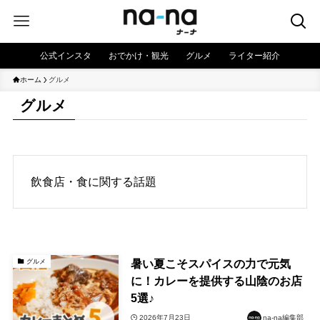
公式インスタ
おでかけ・観光
グルメ
ライター紹介
ホーム
グルメ
グルメ
飲食店・食に関する話題
暑い夏こそスパイスの力で元気
グルメ
に！カレーを提供する山陰のお店
5選♪
2026年7月23日
na-na編集部