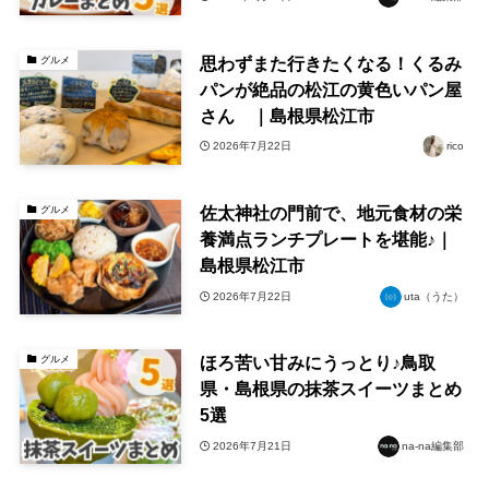
思わずまた行きたくなる！くるみ
グルメ
パンが絶品の松江の黄色いパン屋
さん ｜島根県松江市
2026年7月22日
rico
佐太神社の門前で、地元食材の栄
グルメ
養満点ランチプレートを堪能♪｜
島根県松江市
2026年7月22日
uta（うた）
ほろ苦い甘みにうっとり♪鳥取
グルメ
県・島根県の抹茶スイーツまとめ
5選
2026年7月21日
na-na編集部