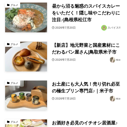
昼から沼る魅惑のスパイスカレー
グルメ
をいただく！隠し味やこだわりに
注目♪|島根県松江市
2026年7月20日
スパイス!!
【新店】地元野菜と国産素材にこ
グルメ
だわるパン屋さん|鳥取県米子市
2026年7月20日
rico
お土産にも大人気！売り切れ必至
グルメ
の極生プリン専門店♪｜米子市
2026年7月18日
rico
お酒好き必見のイチオシ居酒屋♪
グルメ