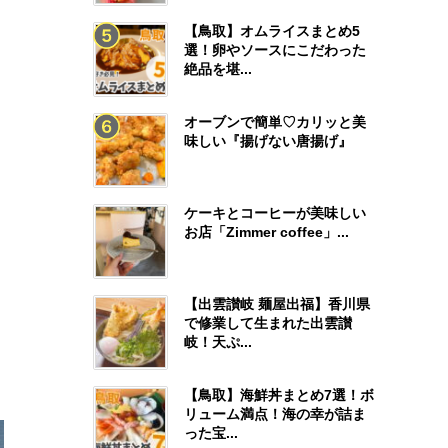
【鳥取】オムライスまとめ5
選！卵やソースにこだわった
絶品を堪...
オーブンで簡単♡カリッと美
味しい『揚げない唐揚げ』
ケーキとコーヒーが美味しい
お店「Zimmer coffee」...
【出雲讃岐 麺屋出福】香川県
で修業して生まれた出雲讃
岐！天ぷ...
【鳥取】海鮮丼まとめ7選！ボ
リューム満点！海の幸が詰ま
った宝...