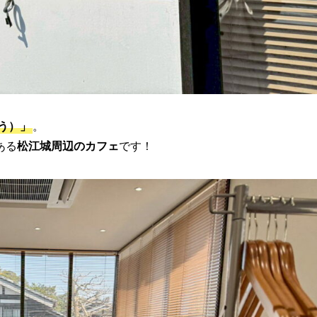
とう）」
。
ある
松江城周辺のカフェ
です！