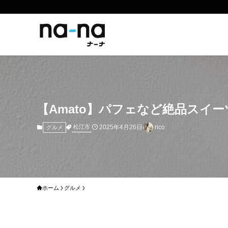
【Amato】パフェなど絶品スイ
2025年4月26日
rico
松江市
グルメ
ホーム
グルメ