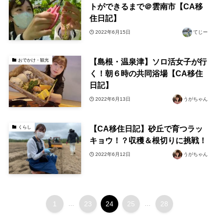
トができるまで＠雲南市【CA移
住日記】
2022年6月15日
てじー
【島根・温泉津】ソロ活女子が行
おでかけ・観光
く！朝６時の共同浴場【CA移住
日記】
2022年6月13日
うがちゃん
【CA移住日記】砂丘で育つラッ
くらし
キョウ！？収穫＆根切りに挑戦！
2022年6月12日
うがちゃん
1
...
23
24
25
...
28