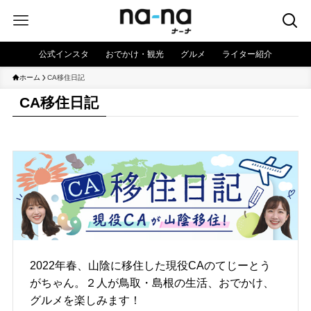
公式インスタ
おでかけ・観光
グルメ
ライター紹介
ホーム
CA移住日記
CA移住日記
2022年春、山陰に移住した現役CAのてじーとう
がちゃん。２人が鳥取・島根の生活、おでかけ、
グルメを楽しみます！