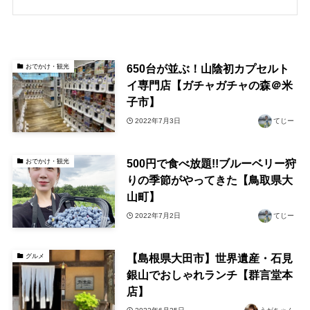
650台が並ぶ！山陰初カプセルト
おでかけ・観光
イ専門店【ガチャガチャの森＠米
子市】
2022年7月3日
てじー
500円で食べ放題!!ブルーベリー狩
おでかけ・観光
りの季節がやってきた【鳥取県大
山町】
2022年7月2日
てじー
【島根県大田市】世界遺産・石見
グルメ
銀山でおしゃれランチ【群言堂本
店】