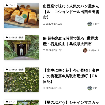
出西窯で味わう人気のパン屋さん
グルメ
【ル コションドール出西＠出雲
市】
2022年6月19日
てじー
((((超特急))))2時間で巡る‼世界遺
おでかけ・観光
産・石見銀山｜島根県大田市
2022年6月18日
うがちゃん
【水中に咲く花】今が見頃！瀬戸
おでかけ・観光
川の梅花藻＠鳥取市用瀬町【CA
日記】
2022年6月16日
てじー
【星のぶどう】シャインマスカッ
グルメ