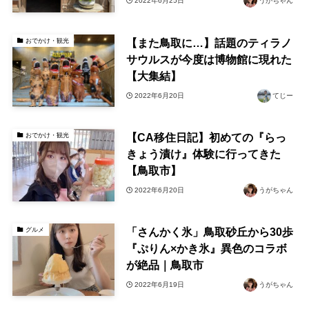
2022年6月25日
うがちゃん
【また鳥取に…】話題のティラノ
おでかけ・観光
サウルスが今度は博物館に現れた
【大集結】
2022年6月20日
てじー
【CA移住日記】初めての『らっ
おでかけ・観光
きょう漬け』体験に行ってきた
【鳥取市】
2022年6月20日
うがちゃん
「さんかく氷」鳥取砂丘から30歩
グルメ
『ぷりん×かき氷』異色のコラボ
が絶品｜鳥取市
2022年6月19日
うがちゃん