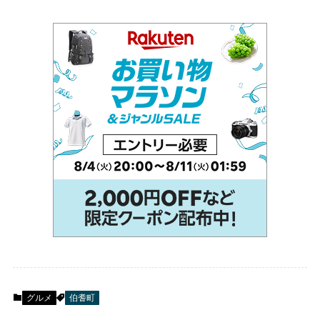
グルメ
伯耆町