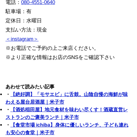
電話：
080-4551-0640
駐車場：有
定休日：水曜日
支払い方法：現金
＜instagram＞
※お電話でご予約の上ご来店ください。
※より正確な情報はお店のSNSをご確認下さい
あわせて読みたい記事
・
【絶好調】「モサエビ」に舌鼓。山陰自慢の海鮮が味
わえる屋台居酒屋｜米子市
・
【酒処稲田屋】地元食材を味わい尽くす！酒蔵直営レ
ストランのご褒美ランチ｜米子市
・
【食堂市場 ichiba】身体に優しいランチ、子ども連れ
も安心の食堂｜米子市