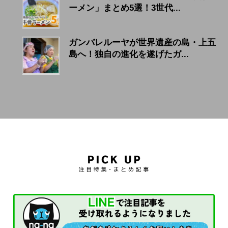
ーメン」まとめ5選！3世代...
ガンバレルーヤが世界遺産の島・上五
島へ！独自の進化を遂げたガ...