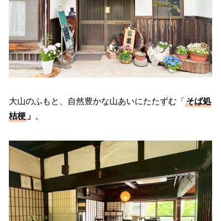
大山のふもと、自然豊かな山あいにたたずむ「
そば処
桔梗
」
。