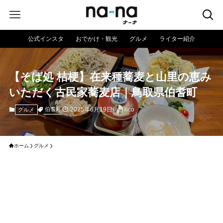
公式インスタ
おでかけ・観光
グルメ
ライター紹介
【そば処 桔梗】在来種蕎麦と山里の恵み
いただく古民家蕎麦店｜鳥取県伯耆町
2025年6月19日
rico
伯耆町
グルメ
ホーム
グルメ