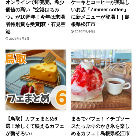
オンラインで即完売。希少
ケーキとコーヒーが美味し
価値の高い〝空港はちみ
いお店「Zimmer coffee」
つ〟が10周年！今年は来場
に新メニューが登場！｜島
者特別賞を受賞|萩・石見空
根県松江市
港
2026年8月4日
2026年8月4日
【鳥取】カフェまとめ6
まるでパフェ！イチゴソー
選！珍しくて映えるカフェ
スたっぷりのかき氷を楽し
が勢ぞろい♪
めるカフェ｜島根県松江市