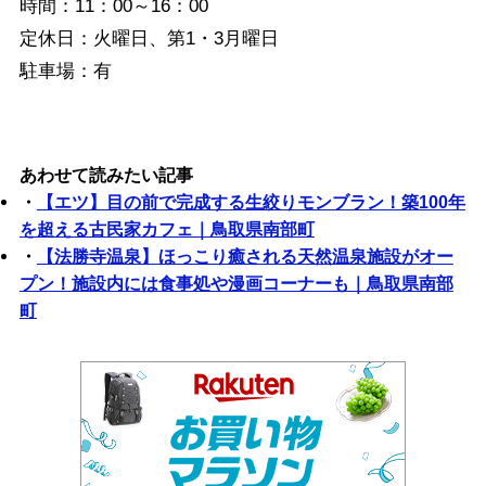
時間：11：00～16：00
定休日：火曜日、第1・3月曜日
駐車場：有
あわせて読みたい記事
・
【エツ】目の前で完成する生絞りモンブラン！築100年
を超える古民家カフェ｜鳥取県南部町
・
【法勝寺温泉】ほっこり癒される天然温泉施設がオー
プン！施設内には食事処や漫画コーナーも｜鳥取県南部
町