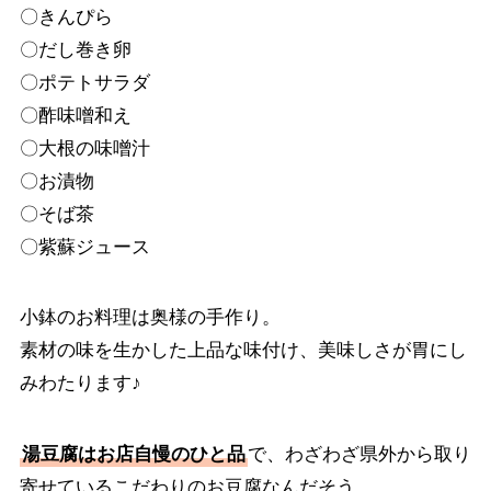
〇きんぴら
〇だし巻き卵
〇ポテトサラダ
〇酢味噌和え
〇大根の味噌汁
〇お漬物
〇そば茶
〇紫蘇ジュース
小鉢のお料理は奥様の手作り。
素材の味を生かした上品な味付け、美味しさが胃にし
みわたります♪
湯豆腐はお店自慢のひと品
で、わざわざ県外から取り
寄せているこだわりのお豆腐なんだそう。