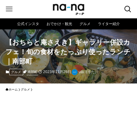
公式インスタ
おでかけ・観光
グルメ
ライター紹介
【おちらと庵さえき】ギャラリー併設カ
フェ！旬の食材をたっぷり使ったランチ
｜南部町
2023年11月25日
uta（うた）
南部町
グルメ
ホーム
グルメ