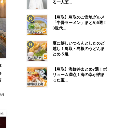
る一人芝...
【鳥取】鳥取のご当地グルメ
「牛骨ラーメン」まとめ5選！
3世代...
夏に嬉しいつるんとしたのど
越し！鳥取・島根のうどんま
とめ５選
存
【鳥取】海鮮丼まとめ7選！ボ
心
リューム満点！海の幸が詰ま
舎
った宝...
MAI
観光