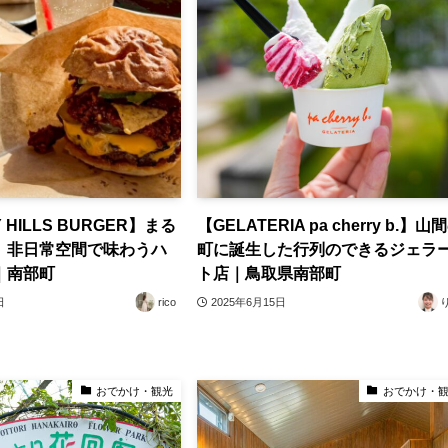
 HILLS BURGER】まる
【GELATERIA pa cherry b.】山
、非日常空間で味わうハ
町に誕生した行列のできるジェラ
｜南部町
ト店｜鳥取県南部町
日
rico
2025年6月15日
おでかけ・観光
おでかけ・