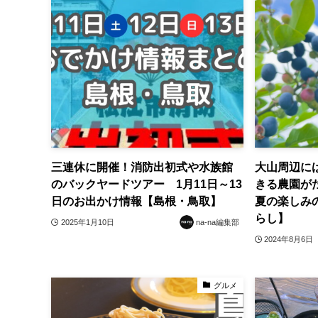
三連休に開催！消防出初式や水族館
大山周辺に
のバックヤードツアー 1月11日～13
きる農園が
日のお出かけ情報【島根・鳥取】
夏の楽しみ
らし】
2025年1月10日
na-na編集部
2024年8月6日
グルメ