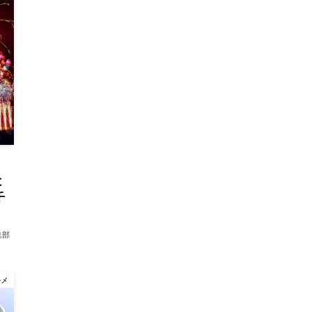
と
千
集部
ルメ