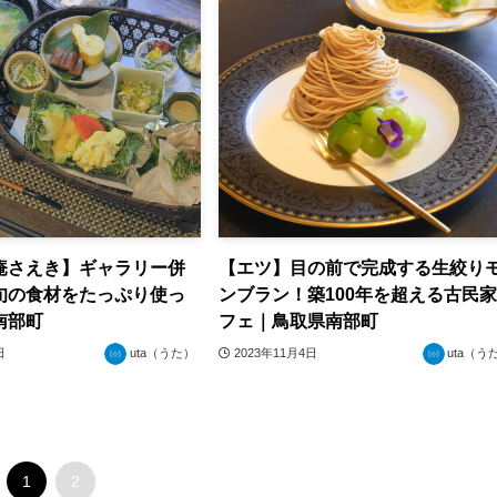
庵さえき】ギャラリー併
【エツ】目の前で完成する生絞り
旬の食材をたっぷり使っ
ンブラン！築100年を超える古民
南部町
フェ｜鳥取県南部町
日
uta（うた）
2023年11月4日
uta（う
1
2