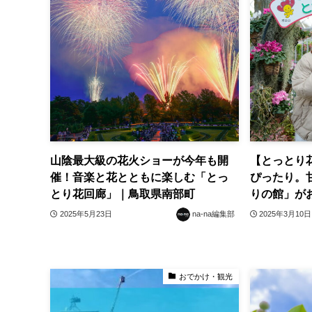
山陰最大級の花火ショーが今年も開
【とっとり
催！音楽と花とともに楽しむ「とっ
ぴったり。
とり花回廊」｜鳥取県南部町
りの館」が
2025年5月23日
na-na編集部
2025年3月10日
おでかけ・観光