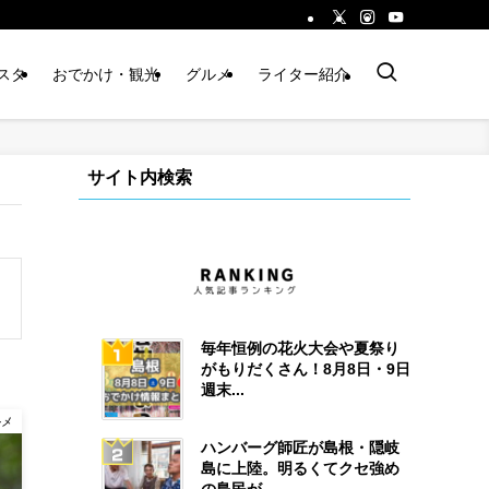
スタ
おでかけ・観光
グルメ
ライター紹介
サイト内検索
毎年恒例の花火大会や夏祭り
がもりだくさん！8月8日・9日
週末...
ルメ
ハンバーグ師匠が島根・隠岐
島に上陸。明るくてクセ強め