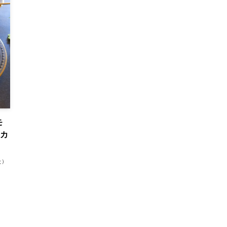
モ
家カ
た）