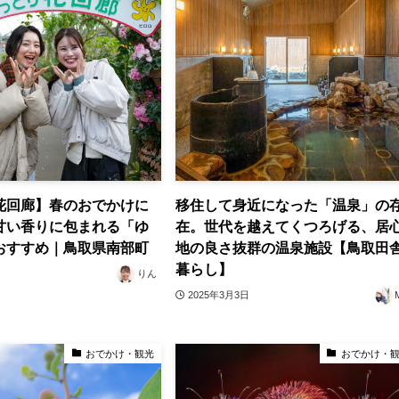
花回廊】春のおでかけに
移住して身近になった「温泉」の
甘い香りに包まれる「ゆ
在。世代を越えてくつろげる、居
おすすめ｜鳥取県南部町
地の良さ抜群の温泉施設【鳥取田
暮らし】
りん
2025年3月3日
おでかけ・観光
おでかけ・