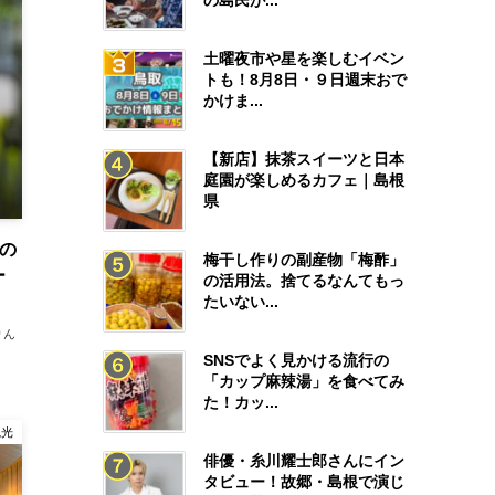
の島民が...
土曜夜市や星を楽しむイベン
トも！8月8日・９日週末おで
かけま...
【新店】抹茶スイーツと日本
庭園が楽しめるカフェ｜島根
県
間の
梅干し作りの副産物「梅酢」
ー
の活用法。捨てるなんてもっ
たいない...
りん
SNSでよく見かける流行の
「カップ麻辣湯」を食べてみ
た！カッ...
観光
俳優・糸川耀士郎さんにイン
タビュー！故郷・島根で演じ