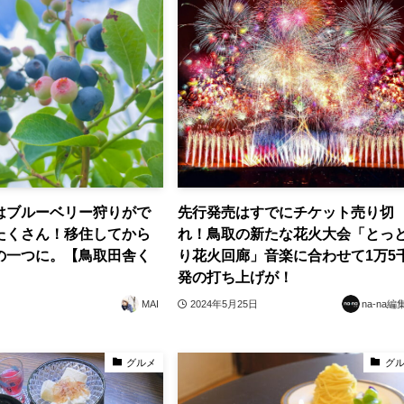
はブルーベリー狩りがで
先行発売はすでにチケット売り切
たくさん！移住してから
れ！鳥取の新たな花火大会「とっ
の一つに。【鳥取田舎く
り花火回廊」音楽に合わせて1万5
発の打ち上げが！
MAI
2024年5月25日
na-na編
グルメ
グ