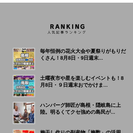
毎年恒例の花火大会や夏祭りがもりだ
くさん！8月8日・9日週末...
土曜夜市や星を楽しむイベントも！8
月8日・９日週末おでかけま...
ハンバーグ師匠が島根・隠岐島に上
陸。明るくてクセ強めの島民が...
梅干し作りの副産物「梅酢」の活用