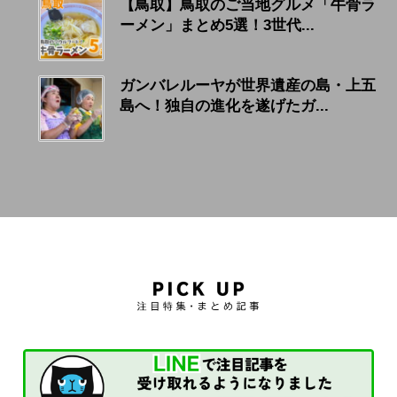
【鳥取】鳥取のご当地グルメ「牛骨ラ
ーメン」まとめ5選！3世代...
ガンバレルーヤが世界遺産の島・上五
島へ！独自の進化を遂げたガ...