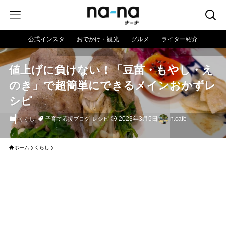
公式インスタ
おでかけ・観光
グルメ
ライター紹介
値上げに負けない！「豆苗・もやし・え
のき」で超簡単にできるメインおかずレ
シピ
2023年3月5日
n.cafe
子育て応援ブログ
レシピ
くらし
ホーム
くらし