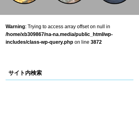
Warning
: Trying to access array offset on null in
/home/xb309867/na-na.media/public_html/wp-
includes/class-wp-query.php
on line
3872
サイト内検索