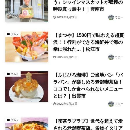
う」シャインマスカットが収穫の
時期真っ最中！｜雲南市
2022年9月27日
てじー
【まつや】1500円で味わえる超贅
グルメ
沢！！行列ができる海鮮丼で海の
幸に溺れた…｜松江市
2022年9月23日
てじー
【ふじひろ珈琲】ご当地パン「バ
グルメ
ラパン」が楽しめる老舗喫茶店！
ココでしか食べられないメニュー
とは？｜出雲市
2022年9月18日
てじー
【喫茶ラブラブ】世代を超えて愛
グルメ
される老舗喫茶店。名物イタリア