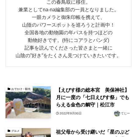
この春鳥取に移住。
兼業としてna-na編集部の一員となりました。
一眼カメラと御朱印帳を携えて、
山陰のパワースポットを巡ろうと計画中！
全国各地の動物園の年パスを持つほどの
動物好きです。(特にコアラとパンダ)
記事を読んでくださった皆さまと一緒に
山陰の”好き”をたくさん見つけていきたいです。
【えびす様の総本宮 美保神社】
おでかけ・観光
月に一度の「七日えびす祭」でも
らえる金色の鯛守｜松江市
2022年9月30日
てじー
祖父母から受け継いだ「星のぶど
グルメ