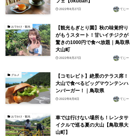
フェ【okudan】
2022年8月27日
てじー
【観光もぎとり園】秋の味覚狩り
おでかけ・観光
がもうスタート！甘いイチジクが
驚きの1000円で食べ放題｜鳥取県
大山町
2022年8月27日
てじー
【コモレビト】絶景のテラス席！
グルメ
大山で食べるビッグマウンテンハ
ンバーガー！｜鳥取県
2022年8月8日
てじー
車では行けない場所も！レンタサ
おでかけ・観光
イクルで巡る夏の大山【鳥取県大
山町】