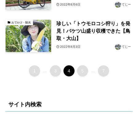
2022年8月6日
てじー
珍しい「トウモロコシ狩り」を発
おでかけ・観光
見！バケツ山盛り収穫できた【鳥
取・大山】
2022年8月3日
てじー
1
...
3
4
5
...
7
サイト内検索