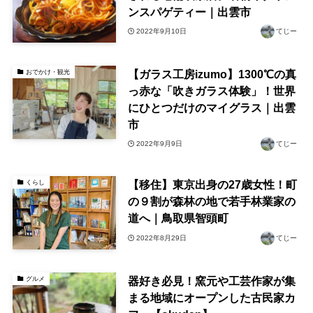
ンスパゲティー｜出雲市
2022年9月10日
てじー
【ガラス工房izumo】1300℃の真
おでかけ・観光
っ赤な「吹きガラス体験」！世界
にひとつだけのマイグラス｜出雲
市
2022年9月9日
てじー
【移住】東京出身の27歳女性！町
くらし
の９割が森林の地で若手林業家の
道へ｜鳥取県智頭町
2022年8月29日
てじー
器好き必見！窯元や工芸作家が集
グルメ
まる地域にオープンした古民家カ