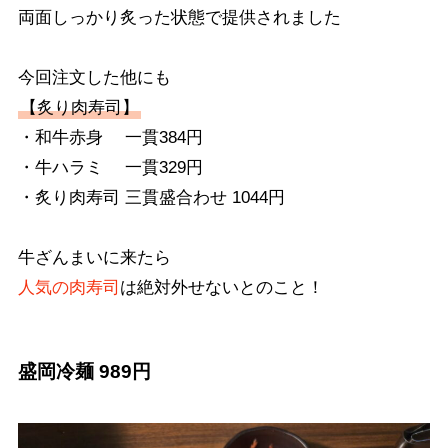
両面しっかり炙った状態で提供されました
今回注文した他にも
【炙り肉寿司】
・和牛赤身 一貫384円
・牛ハラミ 一貫329円
・炙り肉寿司 三貫盛合わせ 1044円
牛ざんまいに来たら
人気の肉寿司
は絶対外せないとのこと！
盛岡冷麺 989円