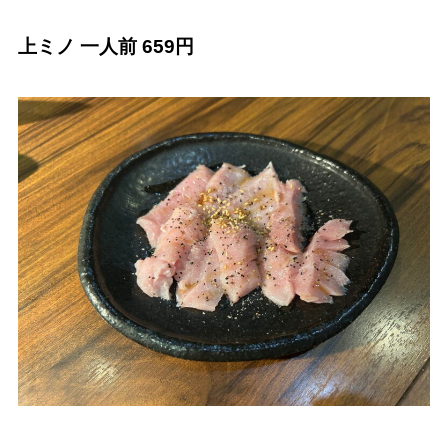
上ミノ 一人前 659円