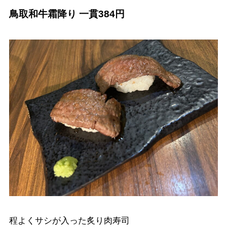
鳥取和牛霜降り 一貫384円
程よくサシが入った炙り肉寿司