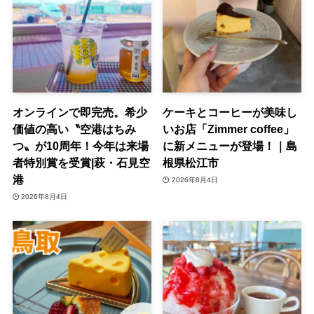
オンラインで即完売。希少
ケーキとコーヒーが美味し
価値の高い〝空港はちみ
いお店「Zimmer coffee」
つ〟が10周年！今年は来場
に新メニューが登場！｜島
者特別賞を受賞|萩・石見空
根県松江市
港
2026年8月4日
2026年8月4日