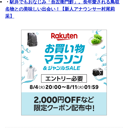
・
駅弁でもおなじみ「吾左衛門鮓」。長年愛される鳥取
名物との美味しい出会い！【新人アナウンサー村尾莉
采】