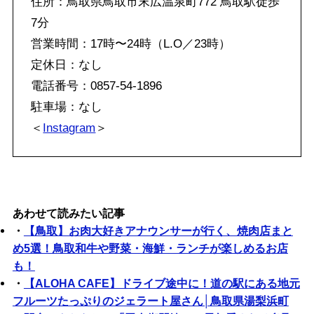
住所：鳥取県鳥取市末広温泉町772 鳥取駅徒歩
7分
営業時間：17時〜24時（L.O／23時）
定休日：なし
電話番号：0857-54-1896
駐車場：なし
＜
Instagram
＞
あわせて読みたい記事
・
【鳥取】お肉大好きアナウンサーが行く、焼肉店まと
め5選！鳥取和牛や野菜・海鮮・ランチが楽しめるお店
も！
・
【ALOHA CAFE】ドライブ途中に！道の駅にある地元
フルーツたっぷりのジェラート屋さん│鳥取県湯梨浜町