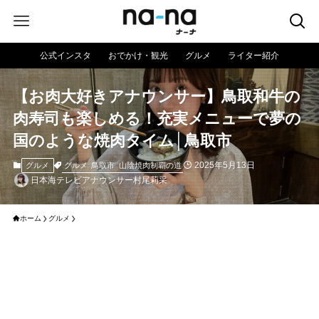
公式インスタ
おでかけ・観光
グルメ
ライター紹介
【お肉大好きアナウンサー】鳥取和牛の
肉寿司も楽しめる！充実メニューで夢の
国のような焼肉タイム│鳥取市
2025年5月13日
グルメ
鳥取市
山陰焼肉制覇の道
グルメ
日本海テレビアナウンサー村尾莉采
ホーム
グルメ