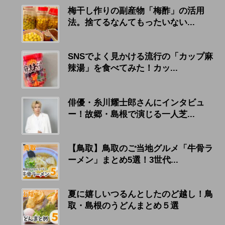
梅干し作りの副産物「梅酢」の活用
法。捨てるなんてもったいない...
SNSでよく見かける流行の「カップ麻
辣湯」を食べてみた！カッ...
俳優・糸川耀士郎さんにインタビュ
ー！故郷・島根で演じる一人芝...
【鳥取】鳥取のご当地グルメ「牛骨ラ
ーメン」まとめ5選！3世代...
夏に嬉しいつるんとしたのど越し！鳥
取・島根のうどんまとめ５選