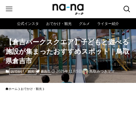
公式インスタ
おでかけ・観光
グルメ
ライター紹介
【倉吉パークスクエア】子どもと遊べる
施設が集まったおすすめスポット｜鳥取
県倉吉市
2025年11月5日
鳥取みつきママ
倉吉市
おでかけ・観光
ホーム
おでかけ・観光