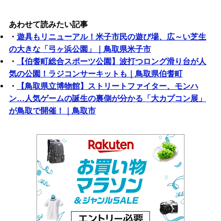
あわせて読みたい記事
・
遊具もリニューアル！米子市民の遊び場、広～い芝生
の大きな「弓ヶ浜公園」｜鳥取県米子市
・
【伯耆町総合スポーツ公園】波打つロング滑り台が人
気の公園！ラジコンサーキットも｜鳥取県伯耆町
・
【鳥取県立博物館】ストリートファイター、モンハ
ン…人気ゲームの誕生の裏側が分かる「大カプコン展」
が鳥取で開催！｜鳥取市