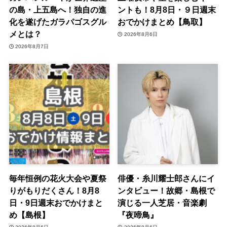
の島・上五島へ！独自の進
ントも！8月8日・９日週末
化を遂げたガラパゴスグル
おでかけまとめ【鳥取】
メとは？
2026年8月6日
2026年8月7日
毎年恒例の花火大会や夏祭
俳優・糸川耀士郎さんにイ
りがもりだくさん！8月8
ンタビュー！故郷・島根で
日・9日週末おでかけまと
演じる一人芝居・音楽劇
め【島根】
『夜啼鳥』