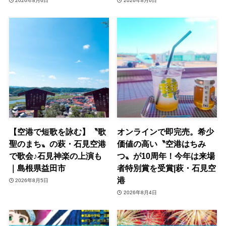
2026年8月6日
2026年8月6日
【空港で短歌を詠む】〝歌
オンラインで即完売。希少
聖のまち〟の萩・石見空港
価値の高い〝空港はちみ
で歌会♪石見神楽の上演も
つ〟が10周年！今年は来場
｜島根県益田市
者特別賞を受賞|萩・石見空
港
2026年8月5日
2026年8月4日