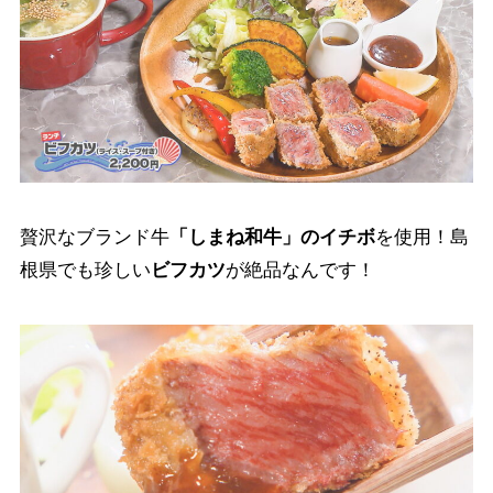
贅沢なブランド牛
「しまね和牛」のイチボ
を使用！島
根県でも珍しい
ビフカツ
が絶品なんです！