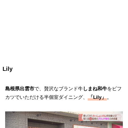
Lily
島根県出雲市
で、贅沢なブランド牛
しまね和牛
をビフ
カツでいただける半個室ダイニング、
「Lily」
。