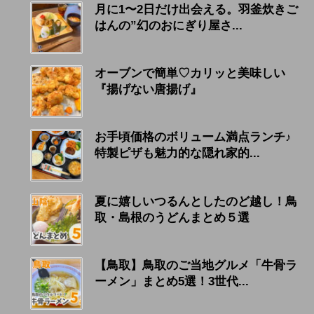
月に1〜2日だけ出会える。羽釜炊きご
はんの”幻のおにぎり屋さ...
オーブンで簡単♡カリッと美味しい
『揚げない唐揚げ』
お手頃価格のボリューム満点ランチ♪
特製ピザも魅力的な隠れ家的...
夏に嬉しいつるんとしたのど越し！鳥
取・島根のうどんまとめ５選
【鳥取】鳥取のご当地グルメ「牛骨ラ
ーメン」まとめ5選！3世代...