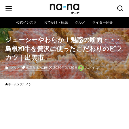
公式インスタ
おでかけ・観光
グルメ
ライター紹介
ジューシーやわらか！魅惑の断面・・・
島根和牛を贅沢に使ったこだわりのビフ
カツ｜出雲市
2026年5月26日
スパイス!!
出雲市
SPICE!!
グルメ
ホーム
グルメ