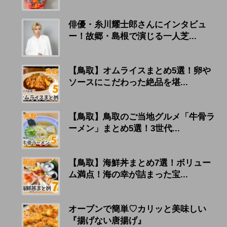
俳優・糸川耀士郎さんにインタビュ
ー！故郷・島根で演じる一人芝...
【鳥取】オムライスまとめ5選！卵や
ソースにこだわった絶品を堪...
【鳥取】鳥取のご当地グルメ「牛骨ラ
ーメン」まとめ5選！3世代...
【鳥取】海鮮丼まとめ7選！ボリュー
ム満点！海の幸が詰まった宝...
オーブンで簡単♡カリッと美味しい
『揚げない唐揚げ』