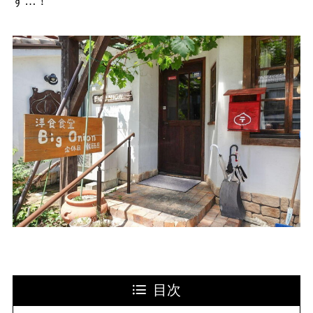
す…！
目次