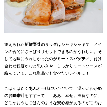
添えられた
新鮮野菜のサラダ
はシャキシャキで、メイ
ンの合間にさっぱりリセットできるのがうれしい。そ
して地味にうれしかったのが
ミートスパゲティ
。付け
合わせ程度かなと思いきや、しっかりミートソースが
絡んでいて、これ単品でも食べたいレベル…！
ごはんは
たくあん
と一緒にいただいて、温かい
わかめ
のお味噌汁
をすすって——ああ、幸せ。洋食なのに、
どこかおうちごはんのような安心感があるのがこのお