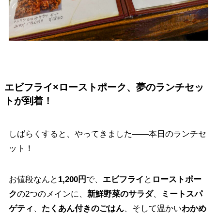
エビフライ×ローストポーク、夢のランチセッ
トが到着！
しばらくすると、やってきました——本日のランチセ
ット！
お値段なんと
1,200円
で、
エビフライ
と
ローストポー
ク
の2つのメインに、
新鮮野菜のサラダ
、
ミートスパ
ゲティ
、
たくあん付きのごはん
、そして温かい
わかめ