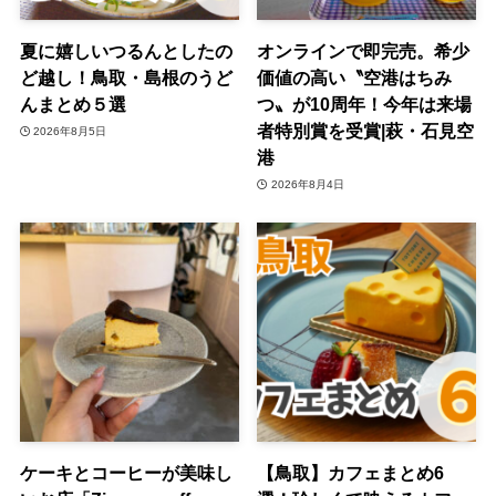
夏に嬉しいつるんとしたの
オンラインで即完売。希少
ど越し！鳥取・島根のうど
価値の高い〝空港はちみ
んまとめ５選
つ〟が10周年！今年は来場
者特別賞を受賞|萩・石見空
2026年8月5日
港
2026年8月4日
ケーキとコーヒーが美味し
【鳥取】カフェまとめ6