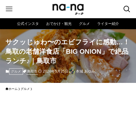
公式インスタ
おでかけ・観光
グルメ
ライター紹介
サクッじゅわ〜のエビフライに感動…！
鳥取の老舗洋食店「BIG ONION」で絶品
ランチ♪｜鳥取市
2026年5月25日
本城 あゆみ
鳥取市
グルメ
ホーム
グルメ