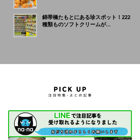
錦帯橋たもとにある珍スポット！222
種類ものソフトクリームが...