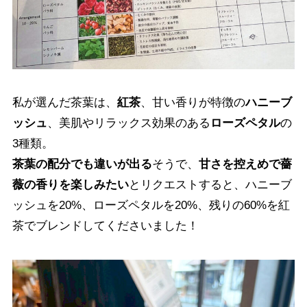
私が選んだ茶葉は、
紅茶
、甘い香りが特徴の
ハニーブ
ッシュ
、美肌やリラックス効果のある
ローズペタル
の
3種類。
茶葉の配分でも違いが出る
そうで、
甘さを控えめで薔
薇の香りを楽しみたい
とリクエストすると、ハニーブ
ッシュを20%、ローズペタルを20%、残りの60%を紅
茶でブレンドしてくださいました！