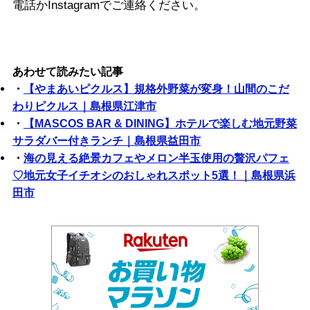
電話かInstagramでご連絡ください。
あわせて読みたい記事
・
【やまあいピクルス】規格外野菜が変身！山間のこだ
わりピクルス｜島根県江津市
・
【MASCOS BAR & DINING】ホテルで楽しむ地元野菜
サラダバー付きランチ｜島根県益田市
・
海の見える絶景カフェやメロン半玉使用の贅沢パフェ
♡地元女子イチオシのおしゃれスポット5選！｜島根県浜
田市