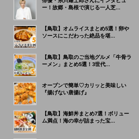
俳優・糸川耀士郎さんにインタビュ
ー！故郷・島根で演じる一人芝...
【鳥取】オムライスまとめ5選！卵や
ソースにこだわった絶品を堪...
【鳥取】鳥取のご当地グルメ「牛骨ラ
ーメン」まとめ5選！3世代...
オーブンで簡単♡カリッと美味しい
『揚げない唐揚げ』
【鳥取】海鮮丼まとめ7選！ボリュー
ム満点！海の幸が詰まった宝...