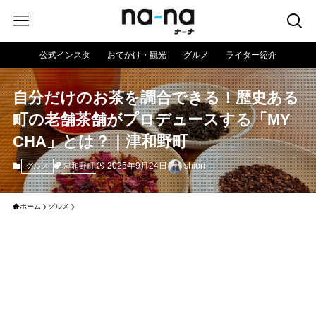
公式インスタ
おでかけ・観光
グルメ
ライター紹介
自分だけのお茶を調合できる！歴史ある
町の老舗茶舗がプロデュースする「MY
CHA」とは？｜津和野町
2025年9月24日
shiori
津和野町
グルメ
ホーム
グルメ