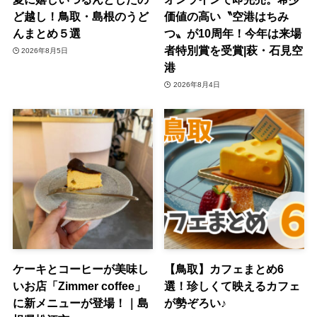
ど越し！鳥取・島根のうど
価値の高い〝空港はちみ
んまとめ５選
つ〟が10周年！今年は来場
者特別賞を受賞|萩・石見空
2026年8月5日
港
2026年8月4日
ケーキとコーヒーが美味し
【鳥取】カフェまとめ6
いお店「Zimmer coffee」
選！珍しくて映えるカフェ
に新メニューが登場！｜島
が勢ぞろい♪