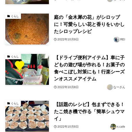
庭の「金木犀の花」がシロップ
くらし
に！可愛らしい花と香りをいかし
たシロップレシピ
2022年10月9日
REI
【ドライブ便利アイテム】車に子
くらし
どもの遊び場が作れる！お菓子の
食べこぼし対策にも！行楽シーズ
ンオススメアイテム
2022年10月8日
なーさん
【話題のレシピ】包まずできる！
くらし
たこ焼き機で作る「簡単シュウマ
イ」
2022年10月6日
n.cafe