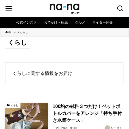
公式インスタ
おでかけ・観光
グルメ
ライター紹介
ホーム
くらし
くらし
くらしに関する情報をお届け
100均の材料３つだけ！ペットボ
くらし
トルカバーをアレンジ「持ち手付
き水筒ケース」
2022年10月10日
なーさん