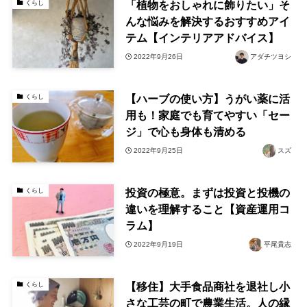
「植物をおしゃれに飾りたい」そ
くらし
んな悩みを解決するおすすめアイ
テム【インテリアアドバイス】
2022年9月26日
アダチツヨシ
【ハーブの使い方】うがい薬に活
くらし
用も！家庭でも育てやすい「セー
ジ」で心も身体も清める
2022年9月25日
スズ
投資の極意。まずは投資と投機の
くらし
違いを理解すること【資産運用コ
ラム】
2022年9月19日
平尾貴志
【移住】大手食品商社を退社し小
くらし
さな工芸の町で農業生活。人の縁