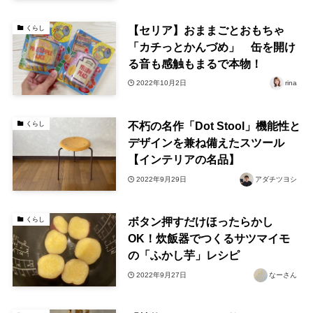
【セリア】おままごとおもちゃ
くらし
「カチっとかんづめ」 缶を開け
る音も感触もまるで本物！
2022年10月2日
rina
不朽の名作「Dot Stool」機能性と
くらし
デザインを兼ね備えたスツール
【インテリアの名品】
2022年9月29日
アダチツヨシ
ボタン押すだけほったらかし
くらし
OK！炊飯器でつくるサツマイモ
の「ふかし芋」レシピ
2022年9月27日
なーさん