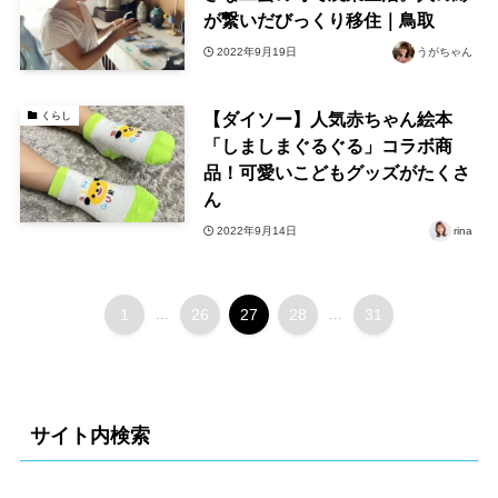
が繋いだびっくり移住｜鳥取
2022年9月19日
うがちゃん
【ダイソー】人気赤ちゃん絵本
くらし
「しましまぐるぐる」コラボ商
品！可愛いこどもグッズがたくさ
ん
2022年9月14日
rina
1
...
26
27
28
...
31
サイト内検索