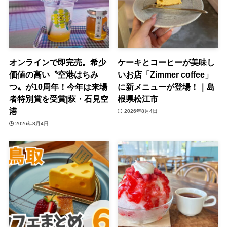
オンラインで即完売。希少
ケーキとコーヒーが美味し
価値の高い〝空港はちみ
いお店「Zimmer coffee」
つ〟が10周年！今年は来場
に新メニューが登場！｜島
者特別賞を受賞|萩・石見空
根県松江市
港
2026年8月4日
2026年8月4日