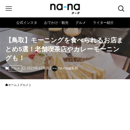
公式インスタ
おでかけ・観光
グルメ
ライター紹介
【鳥取】モーニングを食べられるお店ま
とめ5選！老舗喫茶店やカレーモーニン
グも！
2023年12月3日
na-na編集部
グルメ
ホーム
グルメ