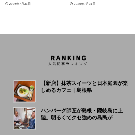
2026年7月31日
2026年7月31日
【新店】抹茶スイーツと日本庭園が楽
しめるカフェ｜島根県
ハンバーグ師匠が島根・隠岐島に上
陸。明るくてクセ強めの島民が...