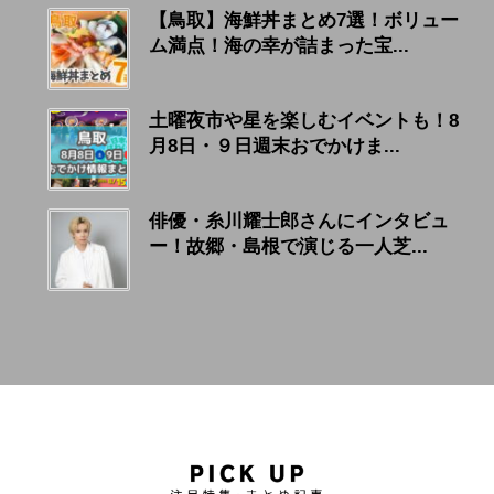
【鳥取】海鮮丼まとめ7選！ボリュー
ム満点！海の幸が詰まった宝...
土曜夜市や星を楽しむイベントも！8
月8日・９日週末おでかけま...
俳優・糸川耀士郎さんにインタビュ
ー！故郷・島根で演じる一人芝...