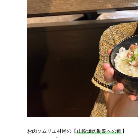
お肉ソムリエ村尾の【
山陰焼肉制覇への道
】