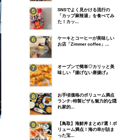
SNSでよく見かける流行の
「カップ麻辣湯」を食べてみ
た！カッ...
ケーキとコーヒーが美味しい
お店「Zimmer coffee」...
オーブンで簡単♡カリッと美
味しい『揚げない唐揚げ』
お手頃価格のボリューム満点
ランチ♪特製ピザも魅力的な隠
れ家的...
【鳥取】海鮮丼まとめ7選！ボ
リューム満点！海の幸が詰ま
った宝...