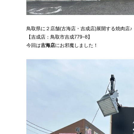
鳥取県に２店舗(古海店・吉成店)展開する焼肉店♪
【吉成店：鳥取市吉成779−8】
今回は
古海店
にお邪魔しました！