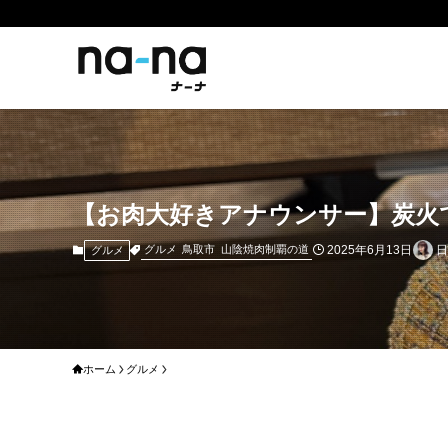
【お肉大好きアナウンサー】炭火
2025年6月13日
グルメ
鳥取市
山陰焼肉制覇の道
グルメ
ホーム
グルメ