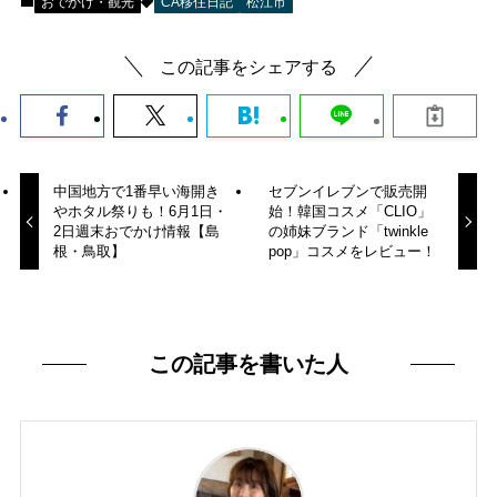
おでかけ・観光
CA移住日記
松江市
この記事をシェアする
中国地方で1番早い海開き
セブンイレブンで販売開
やホタル祭りも！6月1日・
始！韓国コスメ「CLIO」
2日週末おでかけ情報【島
の姉妹ブランド「twinkle
根・鳥取】
pop」コスメをレビュー！
この記事を書いた人