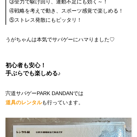
③全力で駆け回り、運動不足にも効く～！
④戦略を考えで動き、スポーツ感覚で楽しめる！
⑤ストレス発散にもピッタリ！
うがちゃんは本気でサバゲーにハマりました♡
初心者も安心！
手ぶらでも楽しめる♪
宍道サバゲーPARK DANDANでは
道具のレンタル
も行っています。