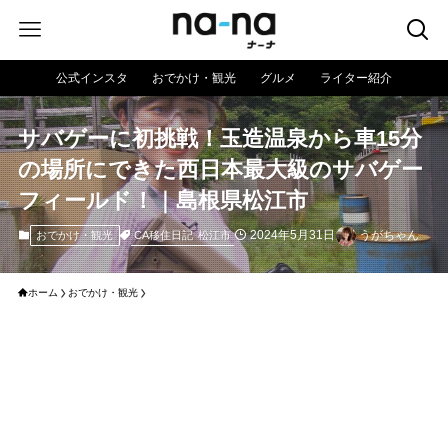
公式インスタ
おでかけ・観光
グルメ
ライター紹介
サバゲーに初挑戦！玉造温泉から車15分
の場所にできた西日本最大級のサバゲー
フィールド！｜島根県松江市
2024年5月31日
うがちゃん
CA移住日記
松江市
おでかけ・観光
ホーム
おでかけ・観光