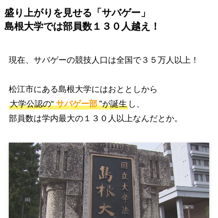
盛り上がりを見せる「サバゲー」
島根大学では部員数１３０人越え！
現在、サバゲーの競技人口は全国で３５万人以上！
松江市にある島根大学にはおととしから
大学公認の“
サバゲー部
”が誕生
し、
部員数は学内最大の１３０人以上なんだとか。