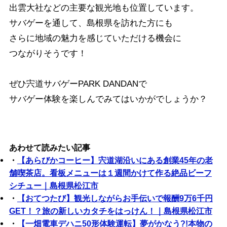
出雲大社などの主要な観光地も位置しています。
サバゲーを通して、島根県を訪れた方にも
さらに地域の魅力を感じていただける機会に
つながりそうです！
ぜひ宍道サバゲーPARK DANDANで
サバゲー体験を楽しんでみてはいかがでしょうか？
あわせて読みたい記事
・
【あらびかコーヒー】宍道湖沿いにある創業45年の老
舗喫茶店。看板メニューは１週間かけて作る絶品ビーフ
シチュー｜島根県松江市
・
【おてつたび】観光しながらお手伝いで報酬9万6千円
GET！？旅の新しいカタチをはっけん！｜島根県松江市
・
【一畑電車デハニ50形体験運転】夢がかなう?!本物の