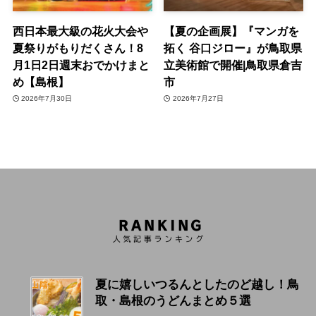
西日本最大級の花火大会や
【夏の企画展】『マンガを
夏祭りがもりだくさん！8
拓く 谷口ジロー』が鳥取県
月1日2日週末おでかけまと
立美術館で開催|鳥取県倉吉
め【島根】
市
2026年7月30日
2026年7月27日
夏に嬉しいつるんとしたのど越し！鳥
取・島根のうどんまとめ５選