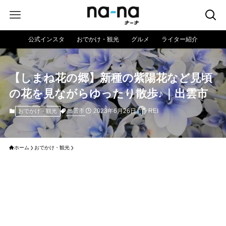
公式インスタ
おでかけ・観光
グルメ
ライター紹介
【しまね花の郷】新種の紫陽花など見頃
の花を見ながらゆったり散歩♪｜出雲市
2023年6月26日
REI
出雲市
おでかけ・観光
ホーム
おでかけ・観光