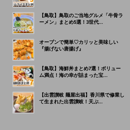
【鳥取】鳥取のご当地グルメ「牛骨ラ
ーメン」まとめ5選！3世代...
オーブンで簡単♡カリッと美味しい
『揚げない唐揚げ』
【鳥取】海鮮丼まとめ7選！ボリュー
ム満点！海の幸が詰まった宝...
【出雲讃岐 麺屋出福】香川県で修業し
て生まれた出雲讃岐！天ぷ...