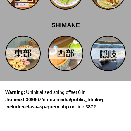
SHIMANE
Warning
: Uninitialized string offset 0 in
/home/xb309867/na-na.media/public_html/wp-
includes/class-wp-query.php
on line
3872