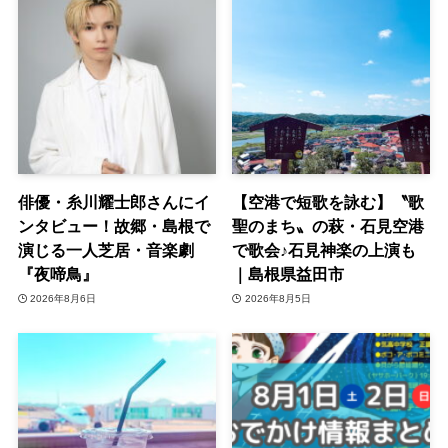
俳優・糸川耀士郎さんにイ
【空港で短歌を詠む】〝歌
ンタビュー！故郷・島根で
聖のまち〟の萩・石見空港
演じる一人芝居・音楽劇
で歌会♪石見神楽の上演も
『夜啼鳥』
｜島根県益田市
2026年8月6日
2026年8月5日