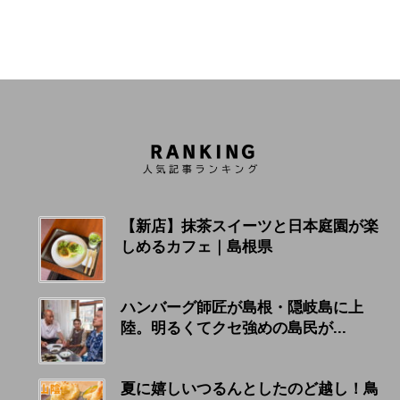
【新店】抹茶スイーツと日本庭園が楽
しめるカフェ｜島根県
ハンバーグ師匠が島根・隠岐島に上
陸。明るくてクセ強めの島民が...
夏に嬉しいつるんとしたのど越し！鳥