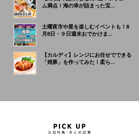
ム満点！海の幸が詰まった宝...
土曜夜市や星を楽しむイベントも！8
月8日・９日週末おでかけま...
【カルディ】レンジにお任せでできる
「焼豚」を作ってみた！柔ら...