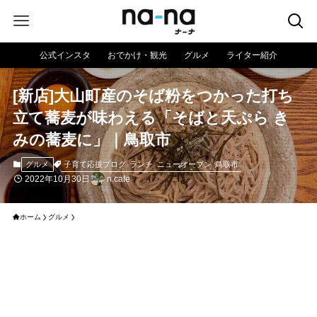
公式インスタ
おでかけ・観光
グルメ
ライター紹介
[新店]大山町産のそば粉をつかった打ち
立て蕎麦が味わえる「そばと天ぷら き
みの蕎麦に」｜鳥取市
子育て応援ブログ
ランチ
ニューオープン
鳥取市
グルメ
2022年10月30日
n.cafe
ホーム
グルメ