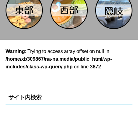
Warning
: Trying to access array offset on null in
/home/xb309867/na-na.media/public_html/wp-
includes/class-wp-query.php
on line
3872
サイト内検索