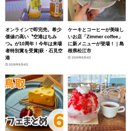
オンラインで即完売。希少
ケーキとコーヒーが美味し
価値の高い〝空港はちみ
いお店「Zimmer coffee」
つ〟が10周年！今年は来場
に新メニューが登場！｜島
者特別賞を受賞|萩・石見空
根県松江市
港
2026年8月4日
2026年8月4日