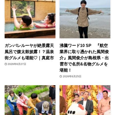
ガンバレルーヤが絶景露天
沸騰ワード10 SP 『航空
風呂で腹太鼓披露！？温泉
業界に取り憑かれた風間俊
街グルメも堪能♡｜真庭市
介』風間俊介が島根県・出
雲市で名所&名物グルメを
2026年6月27日
堪能！
2026年6月25日