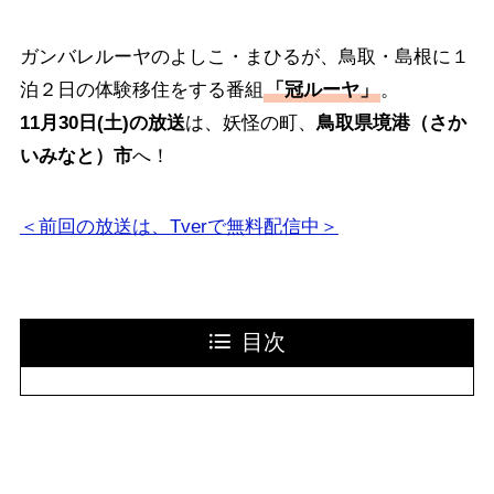
ガンバレルーヤのよしこ・まひるが、鳥取・島根に１
泊２日の体験移住をする番組
「冠ルーヤ」
。
11月30日(土)の放送
は、妖怪の町、
鳥取県境港（さか
いみなと）市
へ！
＜前回の放送は、Tverで無料配信中＞
目次