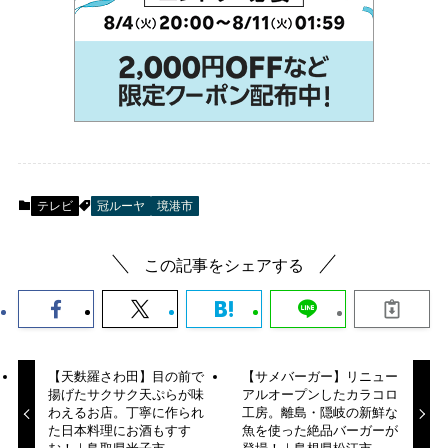
テレビ
冠ルーヤ
境港市
この記事をシェアする
【天麩羅さわ田】目の前で
【サメバーガー】リニュー
揚げたサクサク天ぷらが味
アルオープンしたカラコロ
わえるお店。丁寧に作られ
工房。離島・隠岐の新鮮な
た日本料理にお酒もすす
魚を使った絶品バーガーが