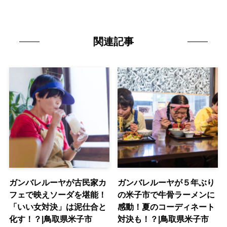
関連記事
ガンバレルーヤが古民家カ
ガンバレルーヤが５年ぶり
フェで映えソーダを堪能！
の米子市で牛骨ラーメンに
「いい女対決」は泥仕合と
感動！夏のコーディネート
化す！？|鳥取県米子市
対決も！？|鳥取県米子市