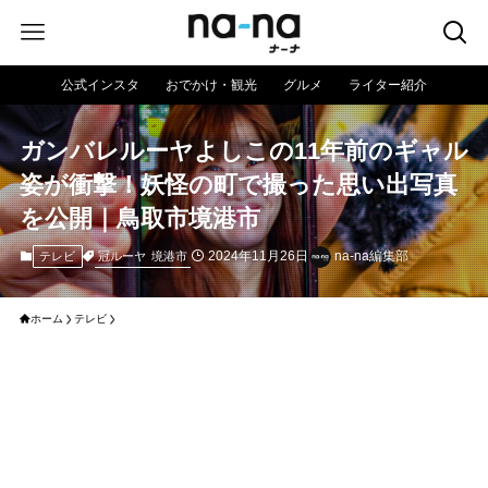
公式インスタ
おでかけ・観光
グルメ
ライター紹介
ガンバレルーヤよしこの11年前のギャル
姿が衝撃！妖怪の町で撮った思い出写真
を公開｜鳥取市境港市
2024年11月26日
na-na編集部
冠ルーヤ
境港市
テレビ
ホーム
テレビ