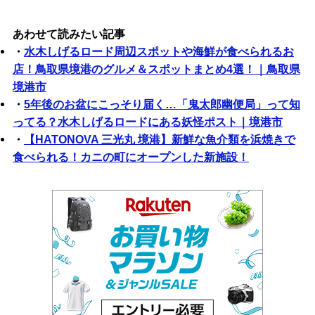
あわせて読みたい記事
・
水木しげるロード周辺スポットや海鮮が食べられるお
店！鳥取県境港のグルメ＆スポットまとめ4選！｜鳥取県
境港市
・
5年後のお盆にこっそり届く…「鬼太郎幽便局」って知
ってる？水木しげるロードにある妖怪ポスト｜境港市
・
【HATONOVA 三光丸 境港】新鮮な魚介類を浜焼きで
食べられる！カニの町にオープンした新施設！