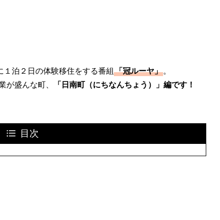
に１泊２日の体験移住をする番組
「冠ルーヤ」
。
業が盛んな町、
「日南町（にちなんちょう）」編です！
目次