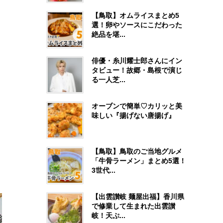
【鳥取】オムライスまとめ5
選！卵やソースにこだわった
絶品を堪...
俳優・糸川耀士郎さんにイン
タビュー！故郷・島根で演じ
る一人芝...
オーブンで簡単♡カリッと美
味しい『揚げない唐揚げ』
【鳥取】鳥取のご当地グルメ
「牛骨ラーメン」まとめ5選！
3世代...
【出雲讃岐 麺屋出福】香川県
で修業して生まれた出雲讃
岐！天ぷ...