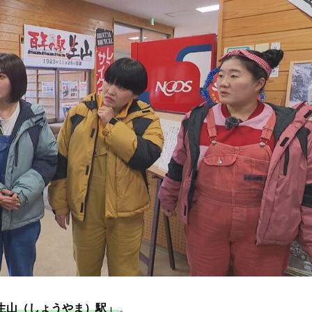
生山（しょうやま）駅」
。