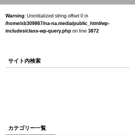
Warning
: Uninitialized string offset 0 in
/home/xb309867/na-na.media/public_html/wp-
includes/class-wp-query.php
on line
3872
サイト内検索
カテゴリー一覧