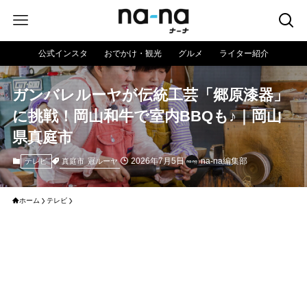
公式インスタ
おでかけ・観光
グルメ
ライター紹介
ガンバレルーヤが伝統工芸「郷原漆器」
に挑戦！岡山和牛で室内BBQも♪｜岡山
県真庭市
2026年7月5日
na-na編集部
真庭市
冠ルーヤ
テレビ
ホーム
テレビ