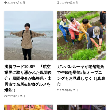
2026年7月11日
2026年6月27日
沸騰ワード10 SP 『航空
ガンバレルーヤが老舗割烹
業界に取り憑かれた風間俊
で牛鍋を堪能♪新オープニ
介』風間俊介が島根県・出
ングもお見逃しなく！|真庭
雲市で名所&名物グルメを
市
堪能！
2026年6月20日
2026年6月25日