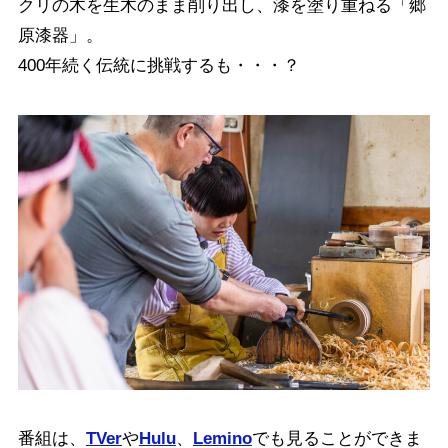
クリの木を生木のまま削り出し、漆を塗り重ねる「郷
原漆器」。
400年続く伝統に挑戦するも・・・？
番組は、
TVer
や
Hulu
、
Lemino
でも見ることができま