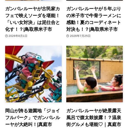
ガンバレルーヤが古民家カ
ガンバレルーヤが５年ぶり
フェで映えソーダを堪能！
の米子市で牛骨ラーメンに
「いい女対決」は泥仕合と
感動！夏のコーディネート
化す！？|鳥取県米子市
対決も！？|鳥取県米子市
2026年8月1日
2026年7月25日
岡山が誇る遊園地「ジョイ
ガンバレルーヤが絶景露天
フルパーク」でガンバレル
風呂で腹太鼓披露！？温泉
ーヤが大絶叫！|真庭市
街グルメも堪能♡｜真庭市