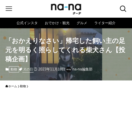
公式インスタ
おでかけ・観光
グルメ
ライター紹介
「おかえりなさい」帰宅した飼い主の足
元を明るく照らしてくれる柴犬さん【投
稿企画】
2023年11月18日
na-na編集部
犬の日
動物
ホーム
動物