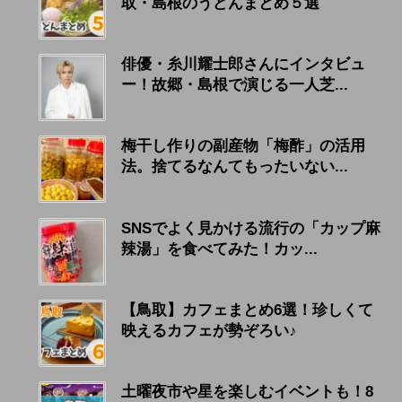
取・島根のうどんまとめ５選
俳優・糸川耀士郎さんにインタビュ
ー！故郷・島根で演じる一人芝...
梅干し作りの副産物「梅酢」の活用
法。捨てるなんてもったいない...
SNSでよく見かける流行の「カップ麻
辣湯」を食べてみた！カッ...
【鳥取】カフェまとめ6選！珍しくて
映えるカフェが勢ぞろい♪
土曜夜市や星を楽しむイベントも！8