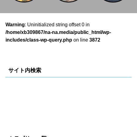
Warning
: Uninitialized string offset 0 in
/home/xb309867/na-na.media/public_html/wp-
includes/class-wp-query.php
on line
3872
サイト内検索