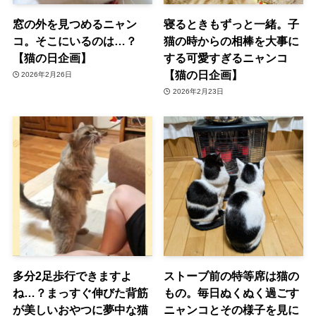
窓の外を見つめるニャン
寝るときもずっと一緒。子
コ。そこにいるのは…？
猫の時からの相棒を大事に
【猫の日企画】
する可愛すぎるニャンコ
【猫の日企画】
2026年2月26日
2026年2月23日
多分2足歩行できますよ
ストーブ前の特等席は猫の
ね…？まっすぐ伸びた背筋
もの。毎日ぬくぬく過ごす
が美しいおやつに夢中な猫
ニャンコとその様子を見に