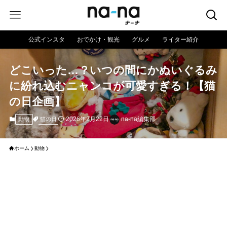
公式インスタ
おでかけ・観光
グルメ
ライター紹介
どこいった…？いつの間にかぬいぐるみ
に紛れ込むニャンコが可愛すぎる！【猫
の日企画】
2026年2月22日
na-na編集部
猫の日
動物
ホーム
動物