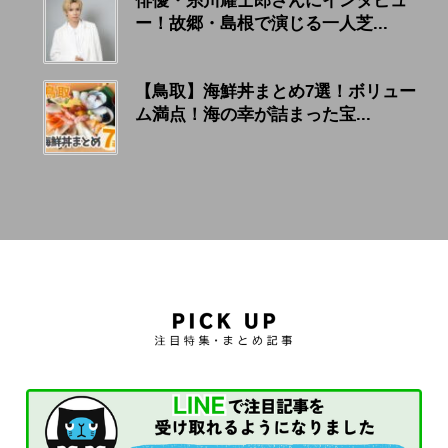
俳優・糸川耀士郎さんにインタビュ
ー！故郷・島根で演じる一人芝...
【鳥取】海鮮丼まとめ7選！ボリュー
ム満点！海の幸が詰まった宝...