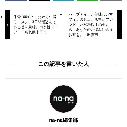
ハーブティーと美味しいマ
牛骨100％のこだわり牛骨
フィンのお店。店主がブレ
ラーメン。3日間煮込んで
ンドした20種以上の中か
作る旨味凝縮、コク旨スー
ら、あなたのお悩みに合う
プ！｜鳥取県米子市
お茶を。｜出雲市
この記事を書いた人
na-na編集部