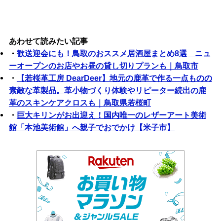
あわせて読みたい記事
・
歓送迎会にも！鳥取のおススメ居酒屋まとめ8選 ニュ
ーオープンのお店やお昼の貸し切りプランも｜鳥取市
・
【若桜革工房 DearDeer】地元の鹿革で作る一点ものの
素敵な革製品。革小物づくり体験やリピーター続出の鹿
革のスキンケアクロスも｜鳥取県若桜町
・
巨大キリンがお出迎え！国内唯一のレザーアート美術
館「本池美術館」へ親子でおでかけ【米子市】