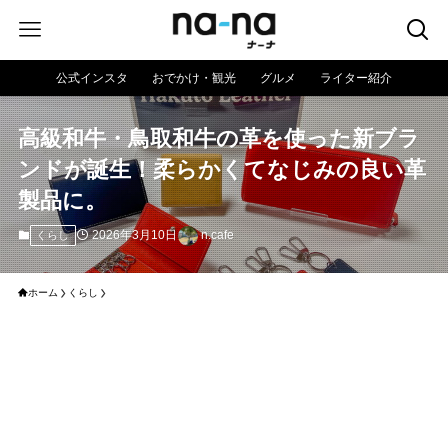
公式インスタ
おでかけ・観光
グルメ
ライター紹介
高級和牛・鳥取和牛の革を使った新ブラ
ンドが誕生！柔らかくてなじみの良い革
製品に。
2026年3月10日
n.cafe
くらし
ホーム
くらし