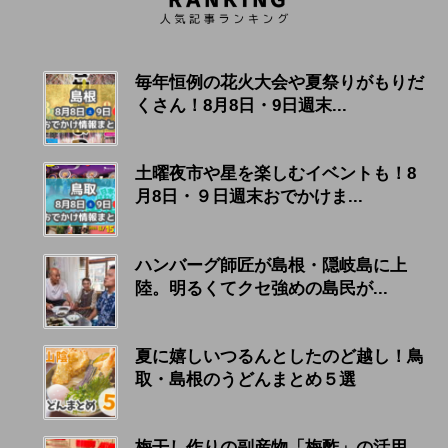
毎年恒例の花火大会や夏祭りがもりだ
くさん！8月8日・9日週末...
土曜夜市や星を楽しむイベントも！8
月8日・９日週末おでかけま...
ハンバーグ師匠が島根・隠岐島に上
陸。明るくてクセ強めの島民が...
夏に嬉しいつるんとしたのど越し！鳥
取・島根のうどんまとめ５選
梅干し作りの副産物「梅酢」の活用