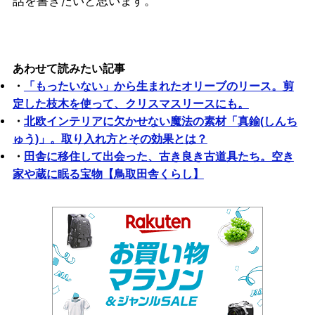
話を書きたいと思います。
あわせて読みたい記事
・
「もったいない」から生まれたオリーブのリース。剪
定した枝木を使って、クリスマスリースにも。
・
北欧インテリアに欠かせない魔法の素材「真鍮(しんち
ゅう)」。取り入れ方とその効果とは？
・
田舎に移住して出会った、古き良き古道具たち。空き
家や蔵に眠る宝物【鳥取田舎くらし】