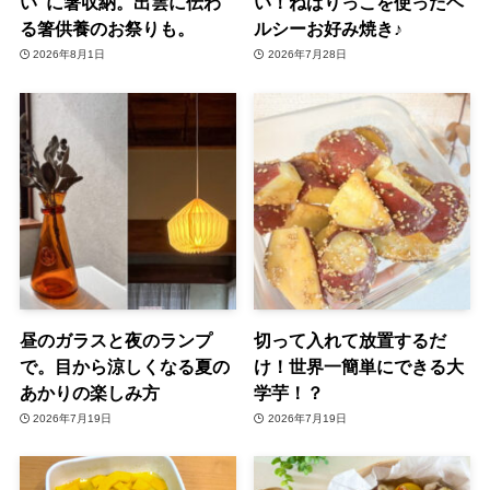
い”に箸収納。出雲に伝わ
い！ねばりっこを使ったヘ
る箸供養のお祭りも。
ルシーお好み焼き♪
2026年8月1日
2026年7月28日
昼のガラスと夜のランプ
切って入れて放置するだ
で。目から涼しくなる夏の
け！世界一簡単にできる大
あかりの楽しみ方
学芋！？
2026年7月19日
2026年7月19日