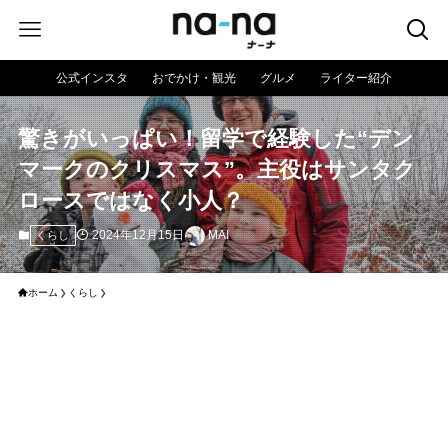
公式インスタ
おでかけ・観光
グルメ
ライター紹介
驚きがいっぱい！留学で経験した“デン
マークのクリスマス”。主役はサンタク
ロースではなく小人？
2024年12月15日
MAI
くらし
ホーム
くらし