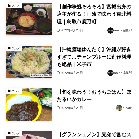
【創作味処そろそろ】宮城出身の
グルメ
店主が作る！山陰で味わう東北料
理｜鳥取市鹿野町
2022年4月26日
na-na編集部
【沖縄酒場ゆんたく】沖縄が好き
グルメ
すぎて…チャンプルーに創作料理
も絶品｜米子市
2022年4月25日
na-na編集部
【旬を味わう！おうちごはん】ほ
グルメ
たるいかカレー
2022年4月23日
n.cafe
【グランシェノン】兄弟で営むス
グルメ