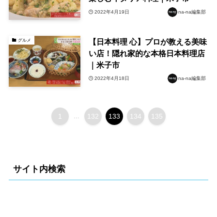
2022年4月19日
na-na編集部
【日本料理 心】プロが教える美味
グルメ
い店！隠れ家的な本格日本料理店
｜米子市
2022年4月18日
na-na編集部
1
...
132
133
134
135
サイト内検索