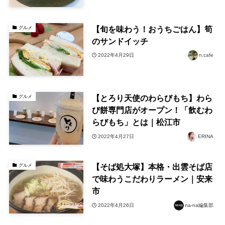
【旬を味わう！おうちごはん】筍
グルメ
のサンドイッチ
2022年4月29日
n.cafe
【とろり天使のわらびもち】わら
グルメ
び餅専門店がオープン！「飲むわ
らびもち」とは｜松江市
2022年4月27日
ERINA
【そば処大塚】本格・出雲そば店
グルメ
で味わうこだわりラーメン｜安来
市
2022年4月26日
na-na編集部