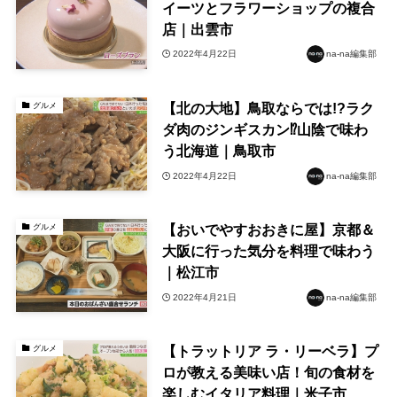
イーツとフラワーショップの複合
店｜出雲市
2022年4月22日
na-na編集部
【北の大地】鳥取ならでは!?ラク
グルメ
ダ肉のジンギスカン⁉山陰で味わ
う北海道｜鳥取市
2022年4月22日
na-na編集部
【おいでやすおおきに屋】京都＆
グルメ
大阪に行った気分を料理で味わう
｜松江市
2022年4月21日
na-na編集部
【トラットリア ラ・リーベラ】プ
グルメ
ロが教える美味い店！旬の食材を
楽しむイタリア料理｜米子市