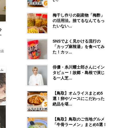
い♪
梅干し作りの副産物「梅酢」
の活用法。捨てるなんてもっ
たいない...
心
す
SNSでよく見かける流行の
「カップ麻辣湯」を食べてみ
書店
た！カッ...
俳優・糸川耀士郎さんにイン
ラム
タビュー！故郷・島根で演じ
る一人芝...
【鳥取】オムライスまとめ5
選！卵やソースにこだわった
絶品を堪...
【鳥取】鳥取のご当地グルメ
「牛骨ラーメン」まとめ5選！