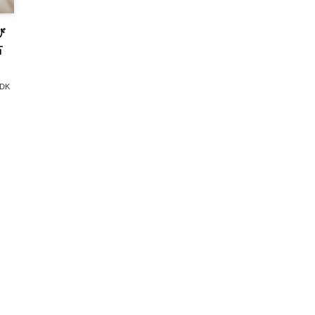
び
占
DK