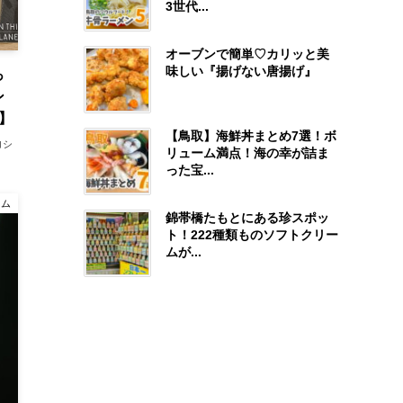
3世代...
オーブンで簡単♡カリッと美
味しい『揚げない唐揚げ』
っ
ン
】
【鳥取】海鮮丼まとめ7選！ボ
ヨシ
リューム満点！海の幸が詰ま
った宝...
ラム
錦帯橋たもとにある珍スポッ
ト！222種類ものソフトクリー
ムが...