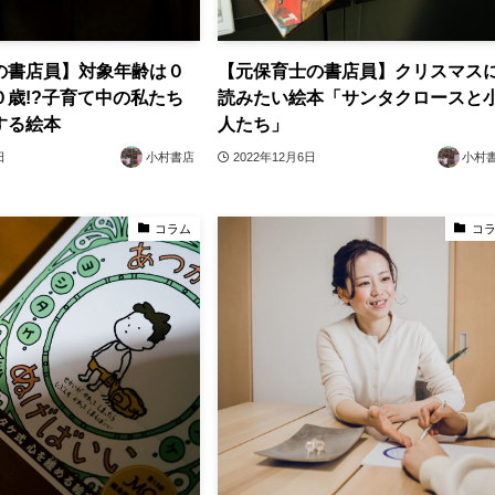
の書店員】対象年齢は０
【元保育士の書店員】クリスマス
０歳!?子育て中の私たち
読みたい絵本「サンタクロースと
する絵本
人たち」
日
小村書店
2022年12月6日
小村
コラム
コ