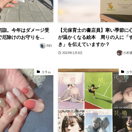
初詣。今年はダメージ受
【元保育士の書店員】寒い季節に
で厄除けのお守りを…
が温かくなる絵本 周りの人に「
き」を伝えていますか？
REI
2023年1月3日
小村
コラム
コ