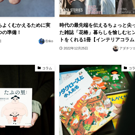
ちよくむかえるために実
時代の最先端を伝えるちょっと尖
つの準備！
た雑誌「花椿」暮らしを愉しむヒ
トをくれる1冊【インテリアコラム
日
Eriko
2022年12月25日
アダチツ
コラム
コ