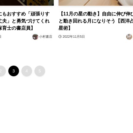
にもおすすめ「頑張りす
【11月の星の動き】自由に伸び伸
丈夫」と勇気づけてくれ
と動き回れる月になりそう【西洋
保育士の書店員】
星術】
日
小村書店
2022年11月5日
2
3
4
5