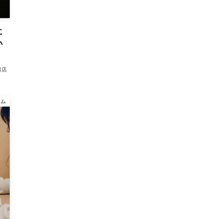
に
小
書店
ラム