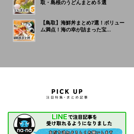
取・島根のうどんまとめ５選
【鳥取】海鮮丼まとめ7選！ボリュー
ム満点！海の幸が詰まった宝...