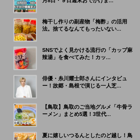
月8日・９日週末おでかけま...
梅干し作りの副産物「梅酢」の活用
法。捨てるなんてもったいない...
SNSでよく見かける流行の「カップ麻
辣湯」を食べてみた！カッ...
俳優・糸川耀士郎さんにインタビュ
ー！故郷・島根で演じる一人芝...
【鳥取】鳥取のご当地グルメ「牛骨ラ
ーメン」まとめ5選！3世代...
夏に嬉しいつるんとしたのど越し！鳥