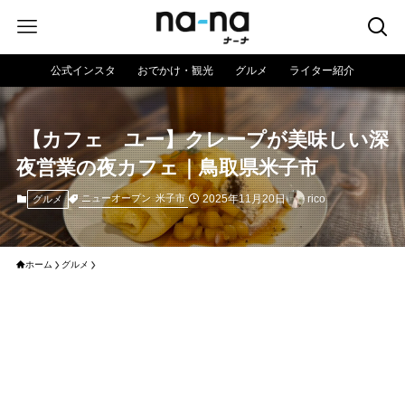
公式インスタ
おでかけ・観光
グルメ
ライター紹介
⁡ 【カフェ ユー】クレープが美味しい深
夜営業の夜カフェ｜鳥取県米子市
2025年11月20日
rico
ニューオープン
米子市
グルメ
ホーム
グルメ