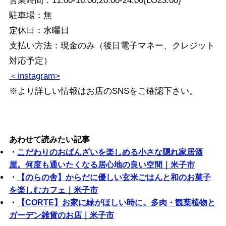
営業時間：11:00-16:00,20:00-24:00(LO23:00)
駐車場：無
定休日：水曜日
支払い方法：現金のみ（後日電子マネー、クレジット
対応予定）
＜instagram>
※より詳しい情報はお店のSNSをご確認下さい。
あわせて読みたい記事
・
こだわりのおばんざいを楽しめる小さな隠れ家居酒
屋。何度も通いたくなる居心地の良い空間｜米子市
・
【のらの舎】からだに優しい玄米ごはんと和のお菓子
を楽しむカフェ｜米子市
・
【CORTE】お家に緑がほしい時に。多肉・観葉植物と
ガーデン雑貨のお店｜米子市