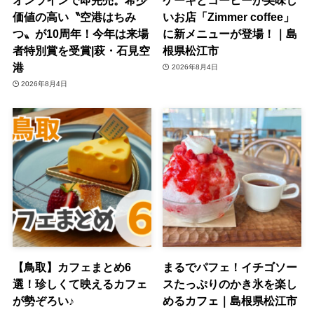
価値の高い〝空港はちみ
いお店「Zimmer coffee」
つ〟が10周年！今年は来場
に新メニューが登場！｜島
者特別賞を受賞|萩・石見空
根県松江市
港
2026年8月4日
2026年8月4日
【鳥取】カフェまとめ6
まるでパフェ！イチゴソー
選！珍しくて映えるカフェ
スたっぷりのかき氷を楽し
が勢ぞろい♪
めるカフェ｜島根県松江市