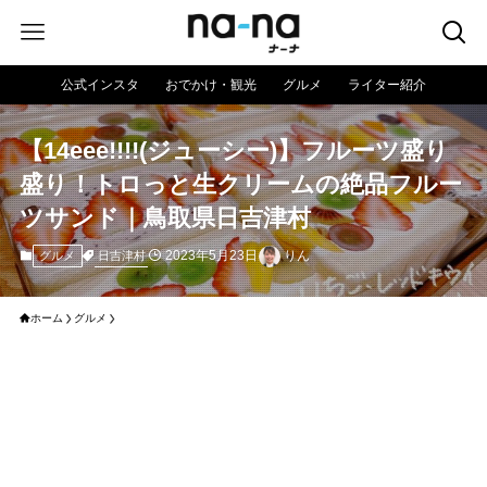
公式インスタ
おでかけ・観光
グルメ
ライター紹介
【14eee!!!!(ジューシー)】フルーツ盛り
盛り！トロっと生クリームの絶品フルー
ツサンド｜鳥取県日吉津村
2023年5月23日
りん
日吉津村
グルメ
ホーム
グルメ