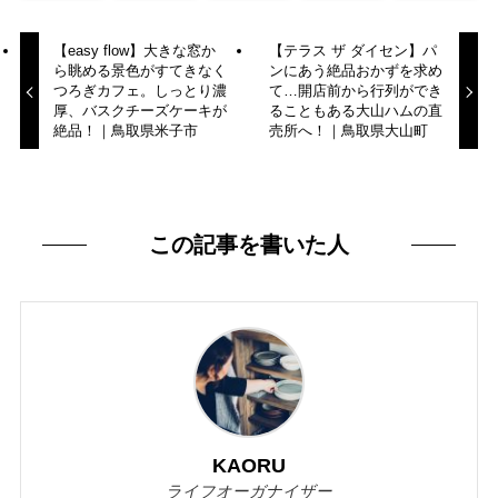
【easy flow⁡】大きな窓か
【テラス ザ ダイセン】パ
ら眺める景色がすてきなく
ンにあう絶品おかずを求め
つろぎカフェ。しっとり濃
て…開店前から行列ができ
厚、バスクチーズケーキが
ることもある大山ハムの直
絶品！｜鳥取県米子市
売所へ！｜鳥取県大山町
この記事を書いた人
KAORU
ライフオーガナイザー