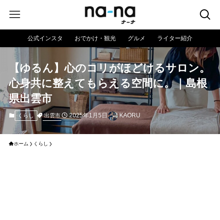
公式インスタ
おでかけ・観光
グルメ
ライター紹介
【ゆるん】心のコリがほどけるサロン。
心身共に整えてもらえる空間に。｜島根
県出雲市
2025年1月5日
KAORU
出雲市
くらし
ホーム
くらし