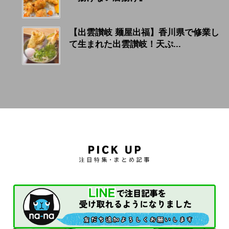
【出雲讃岐 麺屋出福】香川県で修業し
て生まれた出雲讃岐！天ぷ...