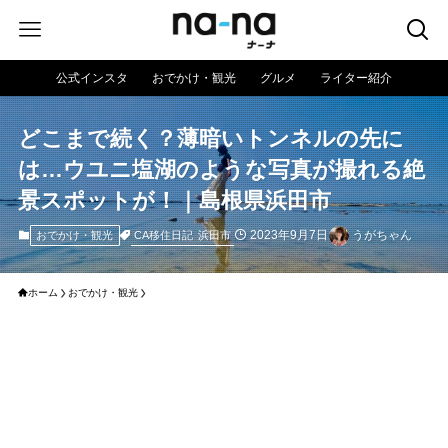
公式インスタ
おでかけ・観光
グルメ
ライター紹介
どこまで続く？薄暗いトンネルの先に
は…ウユニ塩湖のような写真が撮れる絶
景スポットが！｜島根県浜田市
2023年9月7日
うがちゃん
CA移住日記
浜田市
おでかけ・観光
ホーム
おでかけ・観光