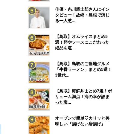
俳優・糸川耀士郎さんにイン
タビュー！故郷・島根で演じ
る一人芝...
【鳥取】オムライスまとめ5
選！卵やソースにこだわった
絶品を堪...
【鳥取】鳥取のご当地グルメ
「牛骨ラーメン」まとめ5選！
3世代...
【鳥取】海鮮丼まとめ7選！ボ
リューム満点！海の幸が詰ま
った宝...
オーブンで簡単♡カリッと美
味しい『揚げない唐揚げ』