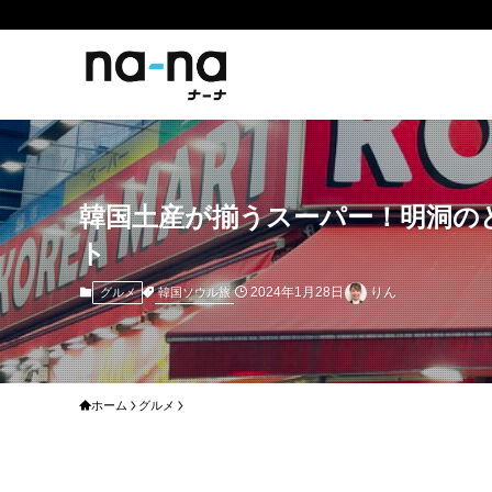
韓国土産が揃うスーパー！明洞の
ト
2024年1月28日
りん
韓国ソウル旅
グルメ
ホーム
グルメ