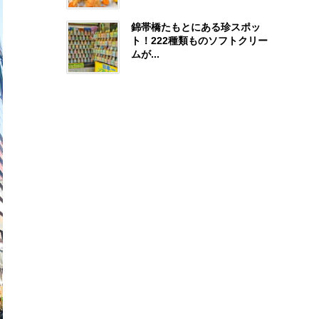
錦帯橋たもとにある珍スポッ
ト！222種類ものソフトクリー
ムが...