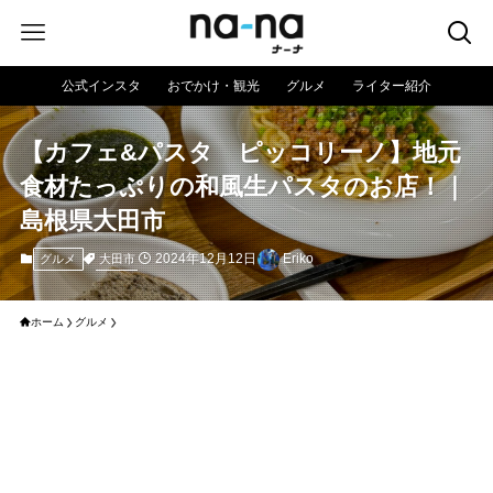
公式インスタ
おでかけ・観光
グルメ
ライター紹介
【カフェ&パスタ ピッコリーノ】地元
食材たっぷりの和風生パスタのお店！｜
島根県大田市
2024年12月12日
Eriko
大田市
グルメ
ホーム
グルメ