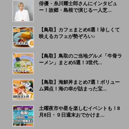
俳優・糸川耀士郎さんにインタビュ
ー！故郷・島根で演じる一人芝...
【鳥取】カフェまとめ6選！珍しくて
映えるカフェが勢ぞろい♪
【鳥取】鳥取のご当地グルメ「牛骨ラ
ーメン」まとめ5選！3世代...
【鳥取】海鮮丼まとめ7選！ボリュー
ム満点！海の幸が詰まった宝...
土曜夜市や星を楽しむイベントも！8
月8日・９日週末おでかけま...