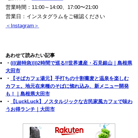
営業時間：11:00～14:00、17:00〜21:00
営業日：インスタグラムをご確認ください
＜Instagram＞
あわせて読みたい記事
・
((((超特急))))2時間で巡る‼世界遺産・石見銀山｜島根県
大田市
・
【そばカフェ湯元】手打ちの十割蕎麦と温泉を楽しむ
カフェ。地元在来種のそばに惚れ込み、新メニュー開発
も！｜島根県大田市
・
【LuckLuck】ノスタルジックな古民家風カフェで味わ
うお得ランチ｜大田市