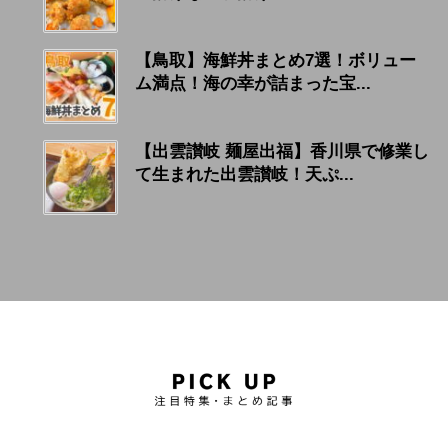
【鳥取】海鮮丼まとめ7選！ボリュー
ム満点！海の幸が詰まった宝...
【出雲讃岐 麺屋出福】香川県で修業し
て生まれた出雲讃岐！天ぷ...