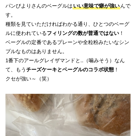
パンびよりさんのベーグルは
いい意味で癖が強い
んで
す。
種類を見ていただければわかる通り、ひとつのベーグ
ルに使われている
フィリングの数が普通ではない
！
ベーグルの定番であるプレーンや全粒粉みたいなシン
プルなものはありません。
1番下のアールグレイザマンドと..（噛みそう）なん
て、もう
チーズケーキとベーグルのコラボ状態
！
クセが強い～（笑）