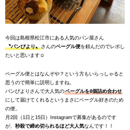
今回は島根県松江市にある人気のパン屋さん
〝パンびより〟
さんの
ベーグル便
を頼んだのでレポし
たいと思います☺︎
ベーグル便とはなんぞや？という方もいらっしゃると
思うので簡単に説明しますね。
パンびよりさんで大人気の
ベーグルを8個詰め合わせ
にして届けてくれるというまさにベーグル好きのため
の便。
月2回（1日と15日）Instagramで募集があるのです
が、
秒殺で締め切られるほど大人気
なんです！！