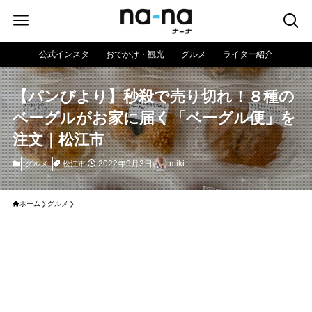
公式インスタ
おでかけ・観光
グルメ
ライター紹介
【パンびより】秒殺で売り切れ！８種の
ベーグルがお家に届く「ベーグル便」を
注文｜松江市
2022年9月3日
miki
松江市
グルメ
ホーム
グルメ