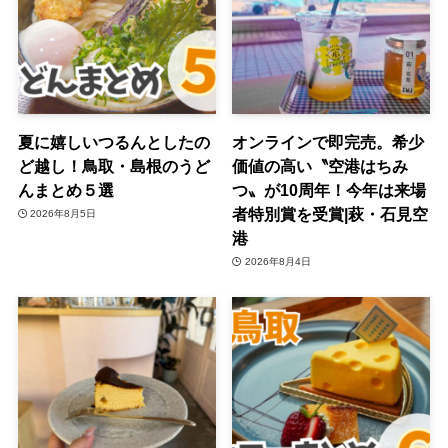
夏に嬉しいつるんとしたの
オンラインで即完売。希少
ど越し！鳥取・島根のうど
価値の高い〝空港はちみ
んまとめ５選
つ〟が10周年！今年は来場
者特別賞を受賞|萩・石見空
2026年8月5日
港
2026年8月4日