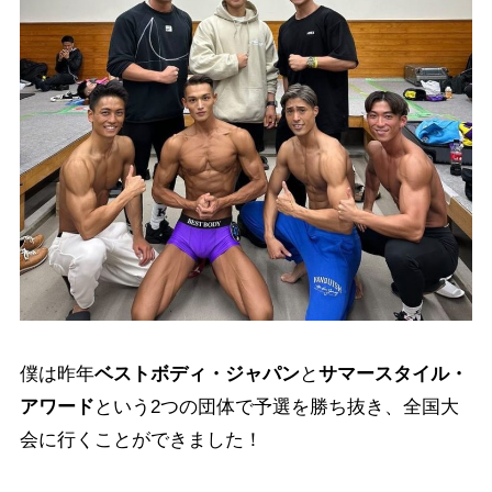
僕は昨年
ベストボディ・ジャパン
と
サマースタイル・
アワード
という2つの団体で予選を勝ち抜き、全国大
会に行くことができました！