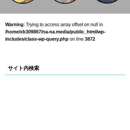
Warning
: Trying to access array offset on null in
/home/xb309867/na-na.media/public_html/wp-
includes/class-wp-query.php
on line
3872
サイト内検索