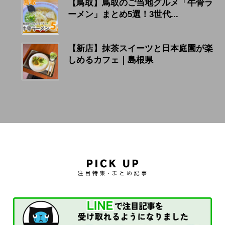
【鳥取】鳥取のご当地グルメ「牛骨ラ
ーメン」まとめ5選！3世代...
【新店】抹茶スイーツと日本庭園が楽
しめるカフェ｜島根県