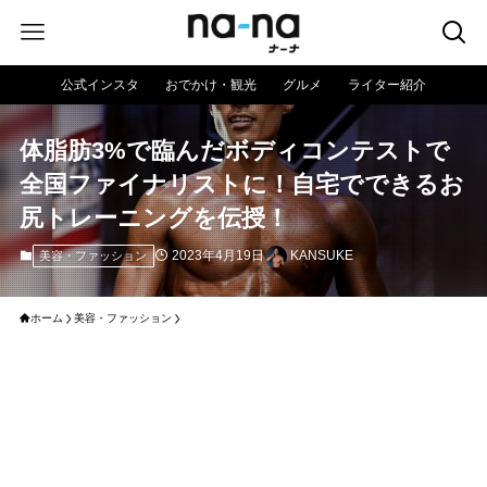
公式インスタ
おでかけ・観光
グルメ
ライター紹介
体脂肪3%で臨んだボディコンテストで
全国ファイナリストに！自宅でできるお
尻トレーニングを伝授！
2023年4月19日
KANSUKE
美容・ファッション
ホーム
美容・ファッション