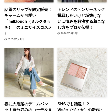
話題のリップが限定販売！
トレンドのヘンリーネック
チャームが可愛い
挑戦したいけど垢抜けな
「milktouch（ミルクタッ
い…悩みを解決する着こな
チ）」のミニサイズコスメ
し方をプロが伝授！
♪
2026年5月18日
2026年6月2日
春に大活躍のデニムパン
SNSでも話題！？
ツ！自分好みのコーデを見
Visée（ヴィセ）の新作・