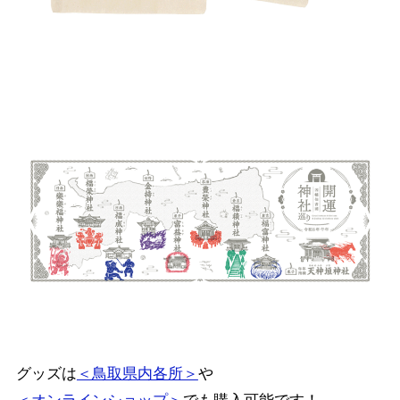
グッズは
＜鳥取県内各所＞
や