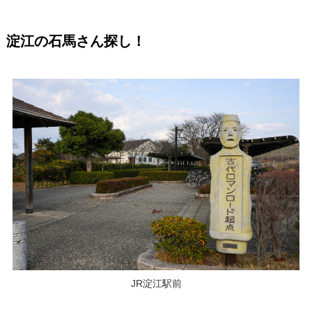
淀江の石馬さん探し！
JR淀江駅前