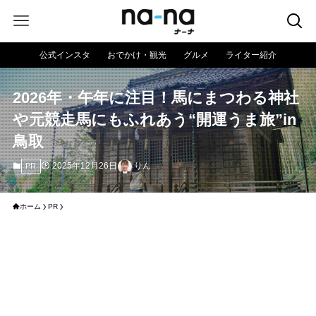
公式インスタ
おでかけ・観光
グルメ
ライター紹介
2026年・午年に注目！馬にまつわる神社
や元競走馬にもふれあう“開運うま旅”in
鳥取
2025年12月26日
りん
PR
ホーム
PR