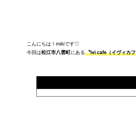
こんにちは！mikiです♡
今回は
松江市八雲町
にある
〝ivi cafe（イヴィカ