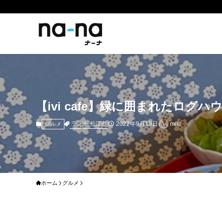
【ivi cafe】緑に囲まれたロ
2022年9月19日
miki
ランチ
松江市
グルメ
ホーム
グルメ