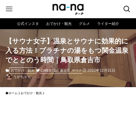
公式インスタ
おでかけ・観光
グルメ
ライター紹介
【サウナ女子】温泉とサウナに効果的に
入る方法！プラチナの湯をもつ関金温泉
でととのう時間｜鳥取県倉吉市
2022年12月31日
CA移住日記
倉吉市
サウナ
おでかけ・観光
うがちゃん
ホーム
おでかけ・観光