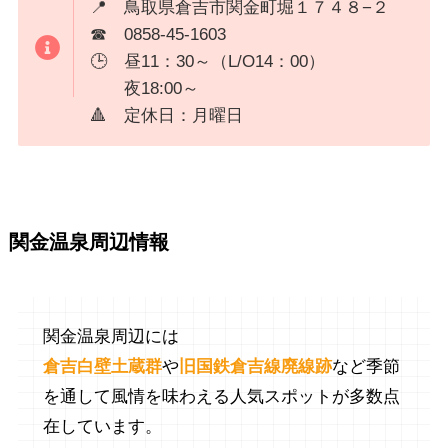
📍 鳥取県倉吉市関金町堀１７４８−２
☎ 0858-45-1603
🕒 昼11：30～（L/O14：00）
夜18:00～
🔺 定休日：月曜日
関金温泉周辺情報
関金温泉周辺には
倉吉白壁土蔵群
や
旧国鉄倉吉線廃線跡
など季節
を通して風情を味わえる人気スポットが多数点
在しています。