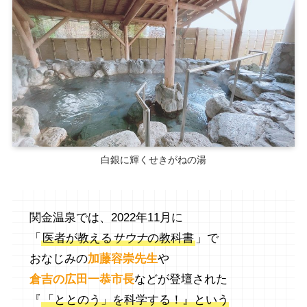
白銀に輝くせきがねの湯
関金温泉では、2022年11月に
「
医者が教える
サウナ
の教科書
」で
おなじみの
加藤容崇先生
や
倉吉の広田一恭市長
などが登壇された
『
「ととのう」を科学する！』という