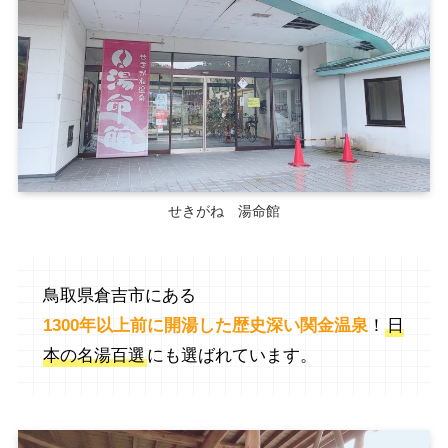
せきがね 湯命館
鳥取県倉吉市にある
1300年以上前に開湯した歴史深い関金温泉
！
日
本の名湯百選
にも選ばれています。