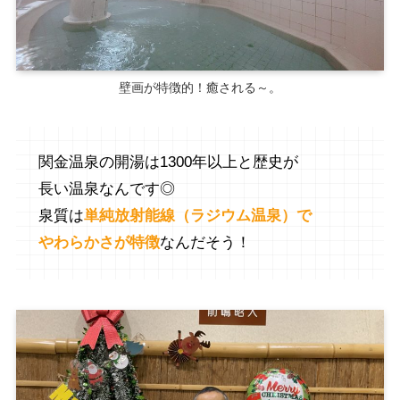
壁画が特徴的！癒される～。
関金温泉の開湯は1300年以上と歴史が
長い温泉なんです◎
泉質は
単純放射能線（ラジウム温泉）で
やわらかさが特徴
なんだそう！