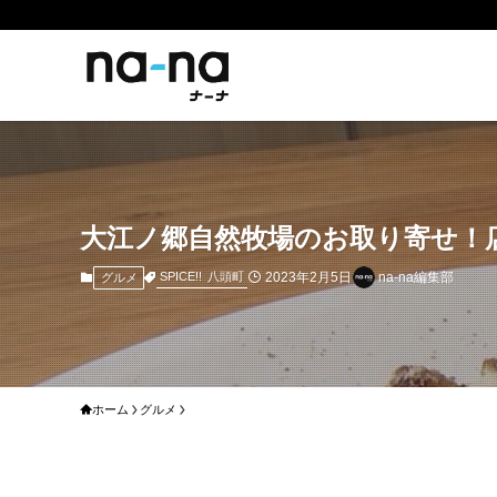
大江ノ郷自然牧場のお取り寄せ！
2023年2月5日
na-na編集部
SPICE!!
八頭町
グルメ
ホーム
グルメ