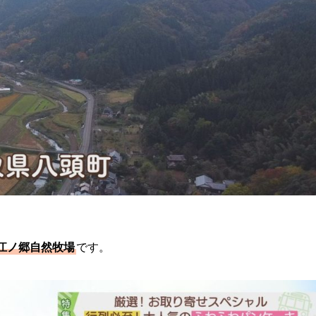
江ノ郷自然牧場
です。