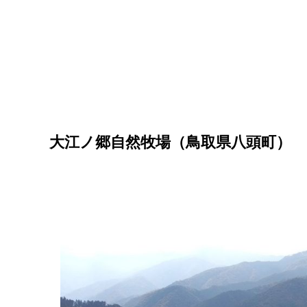
大江ノ郷自然牧場（鳥取県八頭町）