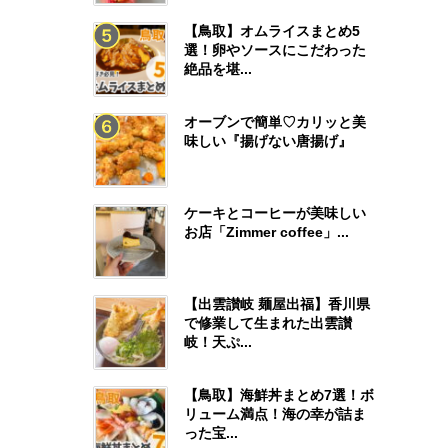
【鳥取】オムライスまとめ5
選！卵やソースにこだわった
絶品を堪...
オーブンで簡単♡カリッと美
味しい『揚げない唐揚げ』
ケーキとコーヒーが美味しい
お店「Zimmer coffee」...
【出雲讃岐 麺屋出福】香川県
で修業して生まれた出雲讃
岐！天ぷ...
【鳥取】海鮮丼まとめ7選！ボ
リューム満点！海の幸が詰ま
った宝...