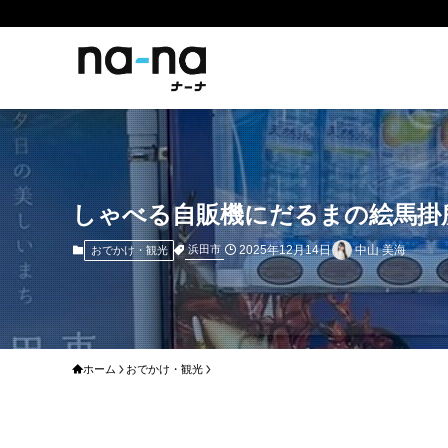
しゃべる自販機にだるまの絵馬掛
2025年12月14日
中山 美海
浜田市
おでかけ・観光
ホーム
おでかけ・観光