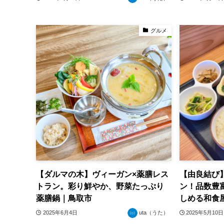
グルメ
【ダルマの木】ヴィーガン×薬膳レス
【由良結び
トラン。彩り鮮やか、野菜たっぷり
ン！品数豊
薬膳鍋｜鳥取市
しめる和食
2025年6月4日
uta（うた）
2025年5月10日