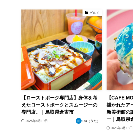
グルメ
【ローストポーク専門店】身体を考
【CAFE 
えたローストポークとスムージーの
描かれたア
専門店。｜鳥取県倉吉市
新美術館の
ー｜鳥取県
2025年4月19日
uta（うた）
2025年3月13日