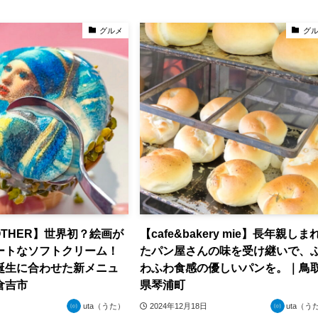
グルメ
グ
MOTHER】世界初？絵画が
【cafe&bakery mie】長年親しま
ートなソフトクリーム！
たパン屋さんの味を受け継いで、
誕生に合わせた新メニュ
わふわ食感の優しいパンを。｜鳥
倉吉市
県琴浦町
uta（うた）
2024年12月18日
uta（う