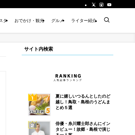
スタ
おでかけ・観光
グルメ
ライター紹介
サイト内検索
夏に嬉しいつるんとしたのど
越し！鳥取・島根のうどんま
とめ５選
俳優・糸川耀士郎さんにイン
タビュー！故郷・島根で演じ