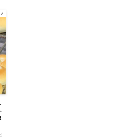
ルメ
れ
ふ
取
た）