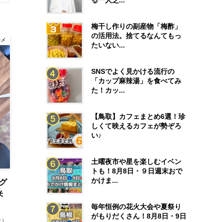
る一人芝...
梅干し作りの副産物「梅酢」
の活用法。捨てるなんてもっ
ルメ
たいない...
SNSでよく見かける流行の
「カップ麻辣湯」を食べてみ
た！カッ...
【鳥取】カフェまとめ6選！珍
しくて映えるカフェが勢ぞろ
い♪
土曜夜市や星を楽しむイベン
トも！8月8日・９日週末おで
かけま...
ング
米
毎年恒例の花火大会や夏祭り
がもりだくさん！8月8日・9日
た）