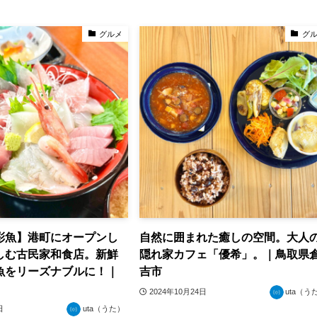
グルメ
グ
彩魚】港町にオープンし
自然に囲まれた癒しの空間。大人
しむ古民家和食店。新鮮
隠れ家カフェ「優希」。｜鳥取県
魚をリーズナブルに！｜
吉市
2024年10月24日
uta（う
日
uta（うた）