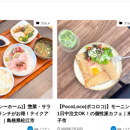
グルメ
グ
e(シーホーム)】惣菜・サラ
【PocoLoco(ポコロコ)】モーニ
ランチがお得！テイクア
1日中注文OK！の個性派カフェ｜
！｜島根県松江市
子市
uta（うた）
2025年7月12日
uta（う