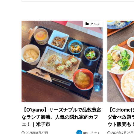
グルメ
【O’tyano】リーズナブルで品数豊富
【C:Hom
なランチ御膳。人気の隠れ家的カフ
ダ食べ放題
ェ！｜米子市
ウト販売も
2025年8月27日
uta（うた）
2025年7月23日