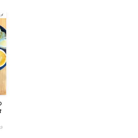
ルメ
の
倉
た）