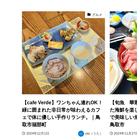
グルメ
【cafe Verde】ワンちゃん連れOK！
【旬魚 華
緑に囲まれた非日常が味わえるカフ
た海鮮を楽
ェで体に優しい手作りランチ。｜鳥
で美味しい
取市福部町
鳥取市
2024年12月1日
uta（うた）
2024年11月27