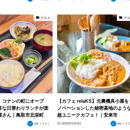
グルメ
グ
】コナンの町にオープ
【カフェ relaKS】元農機具小屋を
富な日替わりランチが楽
ノベーションした秘密基地のよう
屋さん｜鳥取市北栄町
超ユニークカフェ！｜安来市
uta（うた）
2025年5月4日
uta（う