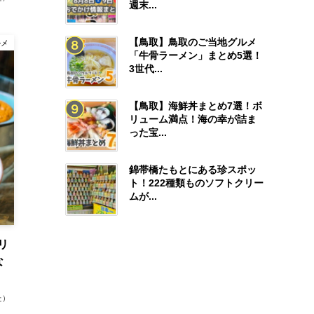
週末...
【鳥取】鳥取のご当地グルメ
ルメ
「牛骨ラーメン」まとめ5選！
3世代...
【鳥取】海鮮丼まとめ7選！ボ
リューム満点！海の幸が詰ま
った宝...
錦帯橋たもとにある珍スポッ
ト！222種類ものソフトクリー
ムが...
リ
な
た）