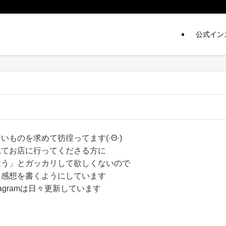
公式イン
いものを求めて彷徨ってます(·Θ·)
見てお店に行ってくださる方に
違う」とガッカリして欲しくないので
ま感想を書くようにしています
tagramは日々更新しています