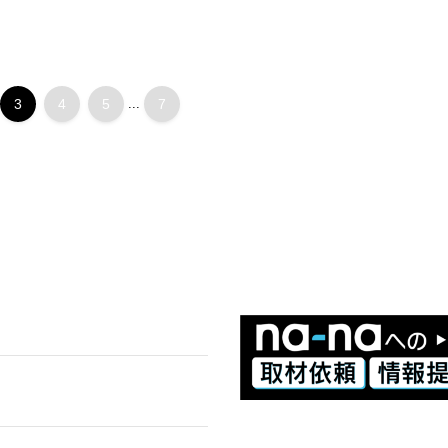
3
4
5
...
7