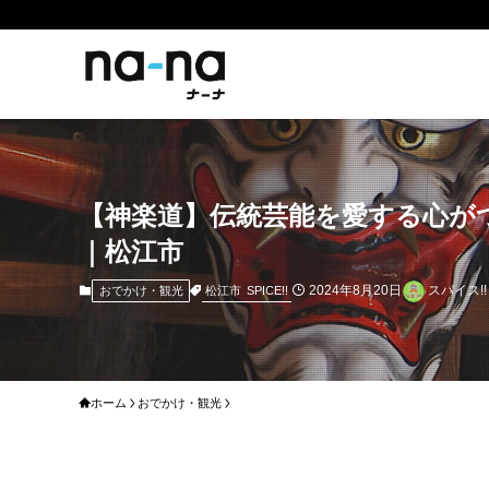
【神楽道】伝統芸能を愛する心が
｜松江市
2024年8月20日
スパイス!!
松江市
SPICE!!
おでかけ・観光
ホーム
おでかけ・観光