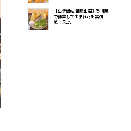
【出雲讃岐 麺屋出福】香川県
で修業して生まれた出雲讃
岐！天ぷ...