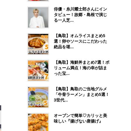
俳優・糸川耀士郎さんにイン
タビュー！故郷・島根で演じ
る一人芝...
【鳥取】オムライスまとめ5
選！卵やソースにこだわった
絶品を堪...
【鳥取】海鮮丼まとめ7選！ボ
リューム満点！海の幸が詰ま
った宝...
【鳥取】鳥取のご当地グルメ
「牛骨ラーメン」まとめ5選！
3世代...
オーブンで簡単♡カリッと美
味しい『揚げない唐揚げ』