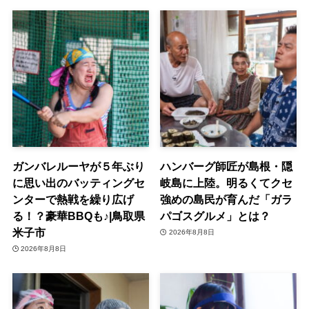
ガンバレルーヤが５年ぶり
ハンバーグ師匠が島根・隠
に思い出のバッティングセ
岐島に上陸。明るくてクセ
ンターで熱戦を繰り広げ
強めの島民が育んだ「ガラ
る！？豪華BBQも♪|鳥取県
パゴスグルメ」とは？
米子市
2026年8月8日
2026年8月8日