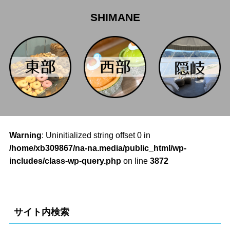
SHIMANE
Warning
: Uninitialized string offset 0 in
/home/xb309867/na-na.media/public_html/wp-
includes/class-wp-query.php
on line
3872
サイト内検索