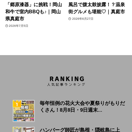
「郷原漆器」に挑戦！岡山
風呂で腹太鼓披露！？温泉
和牛で室内BBQも♪｜岡山
街グルメも堪能♡｜真庭市
県真庭市
2026年6月27日
2026年7月5日
毎年恒例の花火大会や夏祭りがもりだ
くさん！8月8日・9日週末...
ハンバーグ師匠が島根・隠岐島に上