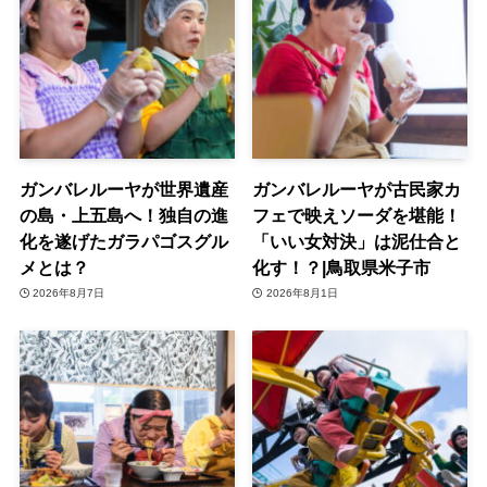
ガンバレルーヤが世界遺産
ガンバレルーヤが古民家カ
の島・上五島へ！独自の進
フェで映えソーダを堪能！
化を遂げたガラパゴスグル
「いい女対決」は泥仕合と
メとは？
化す！？|鳥取県米子市
2026年8月7日
2026年8月1日