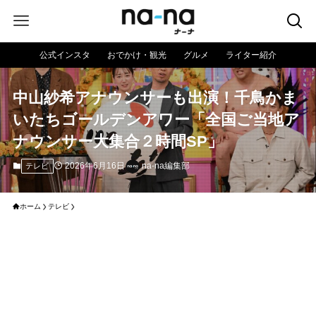
公式インスタ
おでかけ・観光
グルメ
ライター紹介
中山紗希アナウンサーも出演！千鳥かま
いたちゴールデンアワー「全国ご当地ア
ナウンサー大集合２時間SP」
2026年6月16日
na-na編集部
テレビ
ホーム
テレビ