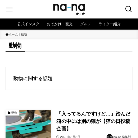
公式インスタ
おでかけ・観光
グルメ
ライター紹介
ホーム
動物
動物
動物に関する話題
「入ってるんですけど…」踏んだ
動物
箱の中には別の猫が【猫の日投稿
企画】
2023年3月3日
na-na編集部