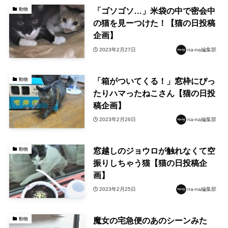
「ゴソゴソ…」米袋の中で密会中
動物
の猫を見ーつけた！【猫の日投稿
企画】
2023年2月27日
na-na編集部
「箱がついてくる！」窓枠にぴっ
動物
たりハマったねこさん【猫の日投
稿企画】
2023年2月26日
na-na編集部
窓越しのジョウロが触れなくて空
動物
振りしちゃう猫【猫の日投稿企
画】
2023年2月25日
na-na編集部
魔女の宅急便のあのシーンみた
動物