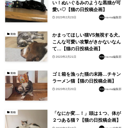
い！ぬいぐるみのような黒猫が可
愛い♡【猫の日投稿企画】
2023年2月23日
na-na編集部
かまってほしい猫VS無視する犬。
動物
こんな可愛い攻撃がきかないなん
て…【猫の日投稿企画】
2023年2月21日
na-na編集部
ゴミ箱を漁った猫の末路…チキン
動物
ラーメン猫【猫の日投稿企画】
2023年2月20日
na-na編集部
「なにか変…！」頭は１つ、体が
動物
２つある猫？【猫の日投稿企画】