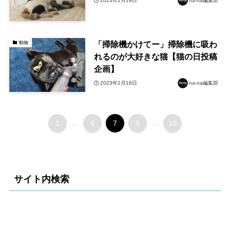
2023年2月19日
na-na編集部
「掃除機かけてー」掃除機に吸わ
動物
れるのが大好きな猫【猫の日投稿
企画】
2023年2月18日
na-na編集部
1
...
6
7
8
...
10
サイト内検索