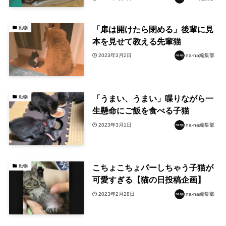
「扉は開けたら閉める」後輩に見
動物
本を見せて教える先輩猫
2023年3月2日
na-na編集部
「うまい、うまい」喋りながら一
動物
生懸命にご飯を食べる子猫
2023年3月1日
na-na編集部
こちょこちょパーしちゃう子猫が
動物
可愛すぎる【猫の日投稿企画】
2023年2月28日
na-na編集部